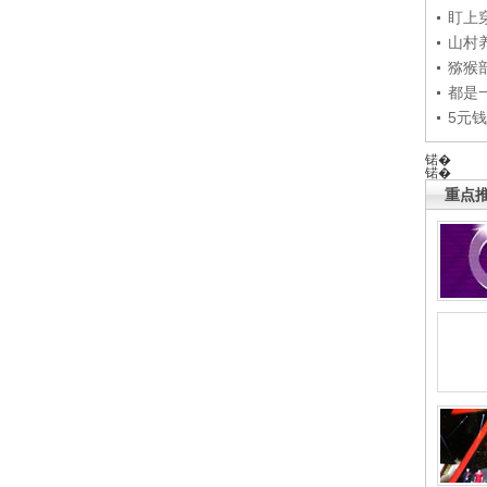
盯上
山村养
猕猴
都是
5元
锘�
锘�
重点推