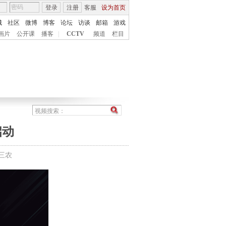
登录
注册
客服
设为首页
城
社区
微博
博客
论坛
访谈
邮箱
游戏
画片
公开课
播客
|
CCTV
频道
栏目
启动
焦三农