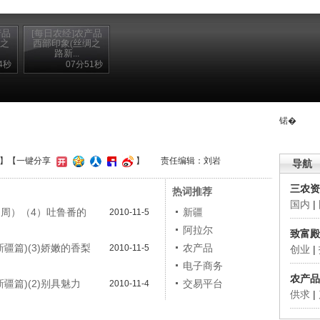
产品
[每日农经]农产品
绸之
西部印象(丝绸之
路新...
4秒
07分51秒
锘�
】
【一键分享
】
责任编辑：刘岩
导航
三农资
热词推荐
国内
|
周）（4）吐鲁番的
新疆
2010-11-5
阿拉尔
致富殿
疆篇)(3)娇嫩的香梨
农产品
2010-11-5
创业
|
电子商务
农产品
疆篇)(2)别具魅力
交易平台
2010-11-4
供求
|