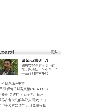
人怎么发财
更多
倔老头深山创千万
胡思荣90年代到外地闯
荡，跑运输，做生意，几
十年赚到百万元钱。
养殖创造绿色财富
经]珍稀龟的财富真相(20140903)
到餐桌-走进广汉
百子鹅养殖术
里养古老大鸟的年轻人
瑶鸡上山
轻型基质容器育苗
油菜免耕移栽