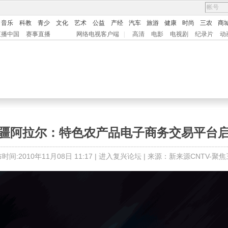
音乐
科教
青少
文化
艺术
公益
产经
汽车
旅游
健康
时尚
三农
商
直播中国
赛事直播
网络电视客户端
|
高清
电影
电视剧
纪录片
动
疆阿拉尔：特色农产品电子商务交易平台
时间:2010年11月08日 11:17 |
进入复兴论坛
| 来源：新来源CNTV-聚