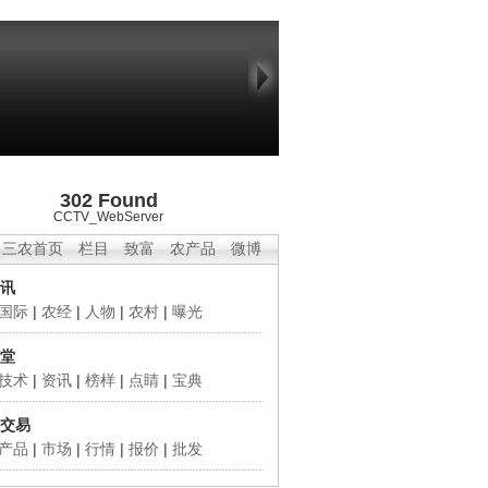
302 Found
CCTV_WebServer
三农首页
栏目
致富
农产品
微博
讯
国际
|
农经
|
人物
|
农村
|
曝光
堂
技术
|
资讯
|
榜样
|
点睛
|
宝典
交易
产品
|
市场
|
行情
|
报价
|
批发