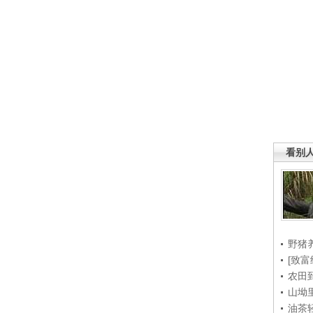
看别
野猪
[致富
农田
山坳
油茶