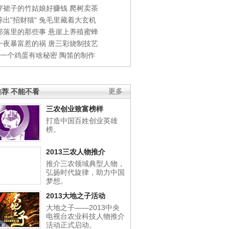
穿裙子的竹姑娘好赚钱
爬树卖茶
出"招财猫"
兔毛里藏着大玄机
部落里的那些事
悬崖上养殖蜜蜂
一夜暴富惹的祸
唐三彩烧制技艺
钱一个鸡蛋有啥秘密
陶笛的制作
荐 不能不看
更多
三农创业致富榜样
打造中国百姓创业英雄
榜。
2013三农人物推介
推介三农领域典型人物，
弘扬时代旋律，助力中国
梦想。
2013大地之子活动
大地之子——2013中央
电视台农业科技人物推介
活动正式启动。