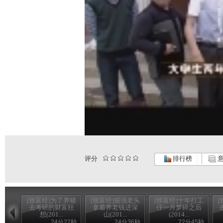
评分
排行榜
意
[致富经]为了养猪
[致富经]倔强老头
[致富经]十年打工
去考研的财富狂
拿着养老钱进深
仔一月梦碎之后
想(201...
山(201...
(2014...
24分22秒
24分36秒
22分45秒