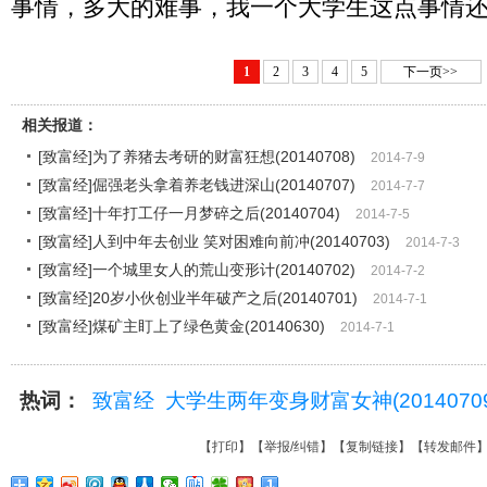
事情，多大的难事，我一个大学生这点事情
1
2
3
4
5
下一页>>
相关报道：
[致富经]为了养猪去考研的财富狂想(20140708)
2014-7-9
[致富经]倔强老头拿着养老钱进深山(20140707)
2014-7-7
[致富经]十年打工仔一月梦碎之后(20140704)
2014-7-5
[致富经]人到中年去创业 笑对困难向前冲(20140703)
2014-7-3
[致富经]一个城里女人的荒山变形计(20140702)
2014-7-2
[致富经]20岁小伙创业半年破产之后(20140701)
2014-7-1
[致富经]煤矿主盯上了绿色黄金(20140630)
2014-7-1
热词：
致富经
大学生两年变身财富女神(20140709
【
打印
】【
举报/纠错
】【
复制链接
】【
转发邮件