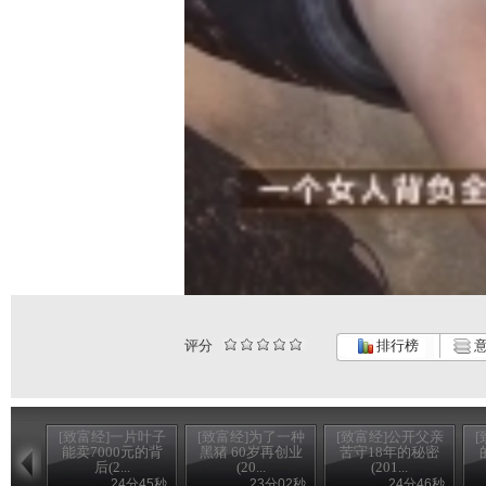
评分
排行榜
意
[致富经]一片叶子
[致富经]为了一种
[致富经]公开父亲
能卖7000元的背
黑猪 60岁再创业
苦守18年的秘密
后(2...
(20...
(201...
24分45秒
23分02秒
24分46秒