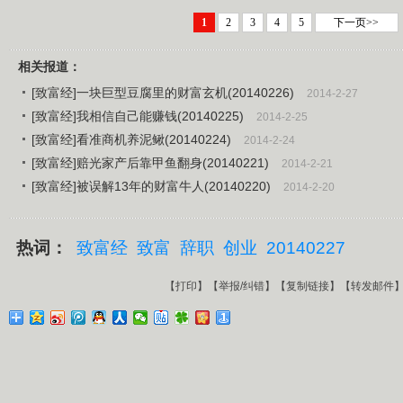
1
2
3
4
5
下一页>>
相关报道：
[致富经]一块巨型豆腐里的财富玄机(20140226)
2014-2-27
[致富经]我相信自己能赚钱(20140225)
2014-2-25
[致富经]看准商机养泥鳅(20140224)
2014-2-24
[致富经]赔光家产后靠甲鱼翻身(20140221)
2014-2-21
[致富经]被误解13年的财富牛人(20140220)
2014-2-20
热词：
致富经
致富
辞职
创业
20140227
【
打印
】【
举报/纠错
】【
复制链接
】【
转发邮件