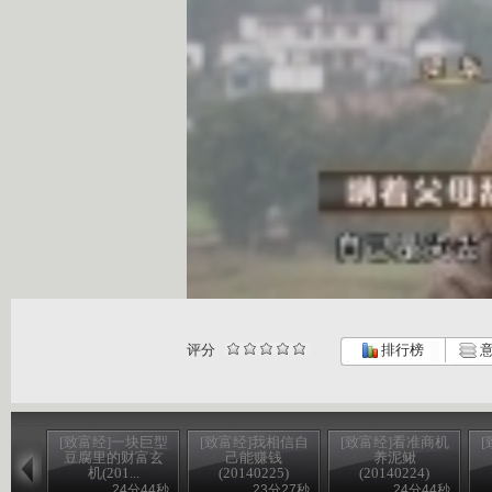
评分
排行榜
意
[致富经]一块巨型
[致富经]我相信自
[致富经]看准商机
豆腐里的财富玄
己能赚钱
养泥鳅
机(201...
(20140225)
(20140224)
24分44秒
23分27秒
24分44秒