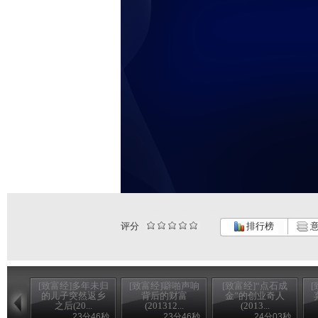
评分
排行榜
意
[致富经]多年未归
[致富经]噼啪声响
[致富经]“点石成
的儿子突然返乡
背后的财富
金”的创业奇人
之后(20...
(201312...
(2013...
23分46秒
23分46秒
24分03秒