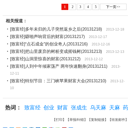
1
2
3
4
5
下一页>>
相关报道：
[致富经]多年未归的儿子突然返乡之后(20131218)
2013-12-18
[致富经]噼啪声响背后的财富(20131217)
2013-12-17
[致富经]“点石成金”的创业奇人(20131216)
2013-12-16
[致富经]把山里废弃的树桩变成摇钱树(20131213)
2013-12-13
[致富经]山洞里惊喜的财富(20131212)
2013-12-12
[致富经]人到中年倾家荡产 两年快速翻身(20131211)
2013-
12-11
[致富经]特别节目：三门峡苹果财富大会(20131210)
2013-12-
10
热词：
致富经
创业
财富
张成生
乌天麻
天麻
【
打印
】【
举报/纠错
】【
复制链接
】【
转发邮件