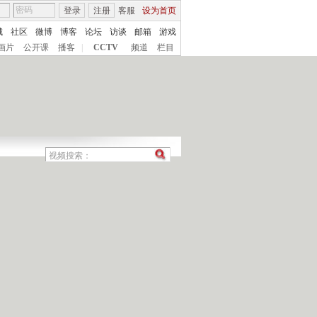
登录
注册
客服
设为首页
城
社区
微博
博客
论坛
访谈
邮箱
游戏
画片
公开课
播客
|
CCTV
频道
栏目