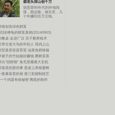
倔老头深山创千万
胡思荣90年代到外地闯
荡，跑运输，做生意，几
十年赚到百万元钱。
养殖创造绿色财富
经]珍稀龟的财富真相(20140903)
到餐桌-走进广汉
百子鹅养殖术
里养古老大鸟的年轻人
瑶鸡上山
轻型基质容器育苗
油菜免耕移栽
穿裙子的竹姑娘好赚钱
爬树卖茶
出"招财猫"
兔毛里藏着大玄机
部落里的那些事
悬崖上养殖蜜蜂
一夜暴富惹的祸
唐三彩烧制技艺
钱一个鸡蛋有啥秘密
陶笛的制作
荐 不能不看
更多
三农创业致富榜样
打造中国百姓创业英雄