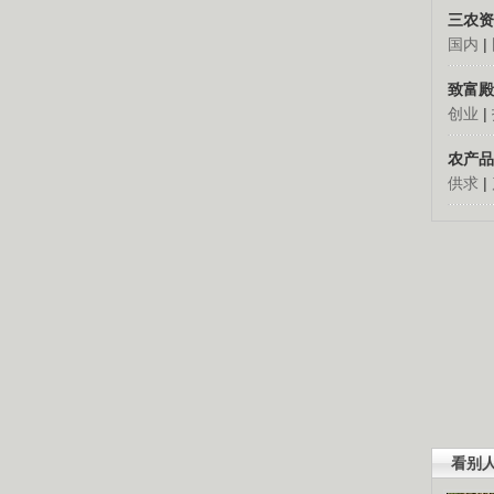
三农资
国内
|
致富殿
创业
|
农产品
供求
|
看别