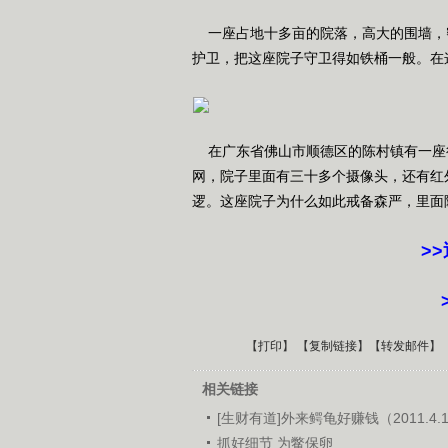
一座占地十多亩的院落，高大的围墙，
护卫，把这座院子守卫得如铁桶一般。在
在广东省佛山市顺德区的陈村镇有一座
网，院子里面有三十多个摄像头，还有红
逻。这座院子为什么如此戒备森严，里面
>
【
打印
】 【
复制链接
】【
转发邮件
】
相关链接
[生财有道]外来鳄龟好赚钱（2011.4.
抓好细节 为鳖保卵