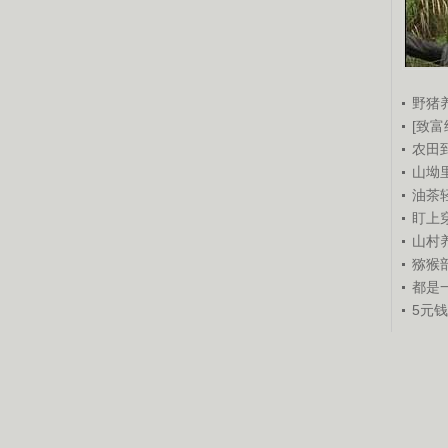
野猪
[致富
农田
山坳
油茶
盯上
山村养
猕猴
都是
5元
锘�
锘�
重点推