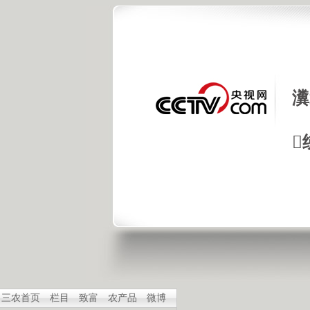
瀵

三农首页
栏目
致富
农产品
微博