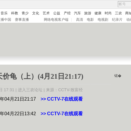
音乐
科教
青少
文化
艺术
公益
产经
汽车
旅游
健康
时尚
三农
商
直播中国
赛事直播
网络电视客户端
|
高清
电影
电视剧
纪录片
动
龟（上）(4月21日21:17)
锘�
17:31 |
进入三农论坛
| 来源：CCTV-致富经
1年04月21日21:17
>> CCTV-7在线观看
1年04月22日13:42
>> CCTV-7在线观看