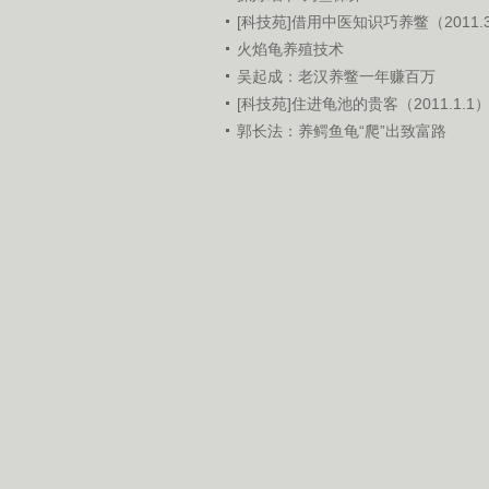
[科技苑]借用中医知识巧养鳖（2011.3
火焰龟养殖技术
吴起成：老汉养鳖一年赚百万
[科技苑]住进龟池的贵客（2011.1.1
郭长法：养鳄鱼龟“爬”出致富路