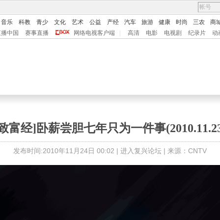
音乐
科教
青少
文化
艺术
公益
产经
汽车
旅游
健康
时尚
三农
商
直播中国
赛事直播
网络电视客户端
|
高清
电影
电视剧
纪录片
动
[致富经]卧薪尝胆七年只为一件事(2010.11.23
发布时间:2010年11月24日 00:02 |
进入复兴论坛
| 来源：CNTV