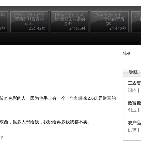
公鸡
[致富经]野人传言
[致富经]“百万富
[致富经]解密千元
[
背后的财富真相
翁”隐居山村后的
一个雪桃的背后
(20...
意外...
(20...
9秒
23分42秒
24分06秒
24分45秒
锘�
导航
三农资
国内
|
奇色彩的人，因为他手上有一个一年能带来2.6亿元财富的
致富殿
创业
|
东西，很多人想给钱，我说给再多钱我都不卖。
农产品
供求
|
？