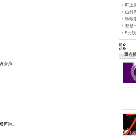
盯上
山村养
猕猴
都是
5元
锘�
锘�
重点推
诉会员。
后再说。