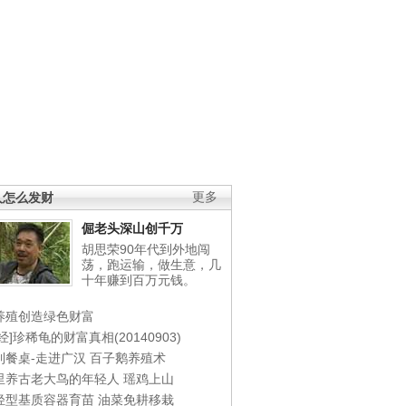
人怎么发财
更多
倔老头深山创千万
胡思荣90年代到外地闯
荡，跑运输，做生意，几
十年赚到百万元钱。
养殖创造绿色财富
经]珍稀龟的财富真相(20140903)
到餐桌-走进广汉
百子鹅养殖术
里养古老大鸟的年轻人
瑶鸡上山
轻型基质容器育苗
油菜免耕移栽