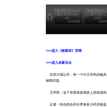
[致富经]从伤残鸡
[致富经]相信
身上发现的商机
能下蛋的人
(20...
(2010...
24分03秒
24分0
>>>进入《致富经》官网
>>>进入农家乐台
在四川眉山市，有一个叫王学民的颇具传
秘密武器。
王学民：这个东西就是很多人想知道的
记者：给你的合作社带来多少经济效益