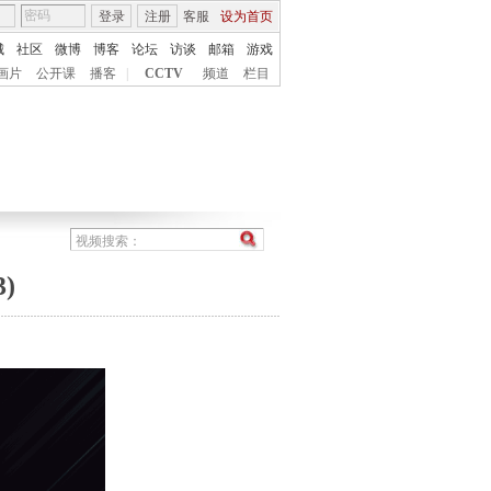
登录
注册
客服
设为首页
城
社区
微博
博客
论坛
访谈
邮箱
游戏
画片
公开课
播客
|
CCTV
频道
栏目
)