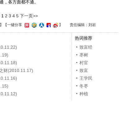
通，各方面都不通。
1
2
3
4
5
下一页>>
】
【一键分享
】
责任编辑：刘岩
热词推荐
11.22)
致富经
19)
枣树
11.18)
村官
2010.11.17)
致富
11.16)
王学民
15)
冬枣
11.12)
种植