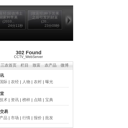
致富经]留德博士
[致富经]种下苦果
回家种苹果
之后引发的财富
(2010...
(20...
24分11秒
23分09秒
302 Found
CCTV_WebServer
三农首页
栏目
致富
农产品
微博
讯
国际
|
农经
|
人物
|
农村
|
曝光
堂
技术
|
资讯
|
榜样
|
点睛
|
宝典
交易
产品
|
市场
|
行情
|
报价
|
批发