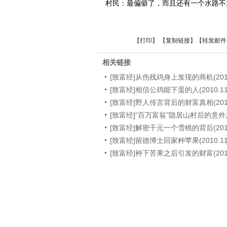
村民：最偏僻了，而且还有一个水路不
【
打印
】 【
复制链接
】【
转发邮件
相关链接
[致富经]从伤残鸡身上发现的商机(2010.
[致富经]相信公鸡能下蛋的人(2010.11.
[致富经]野人传言背后的财富真相(2010.
[致富经]“百万富翁”隐居山村后的意外之财(
[致富经]解密千元一个雪桃的背后(2010.
[致富经]留德博士回家种苹果(2010.11.
[致富经]种下苦果之后引发的财富(2010.