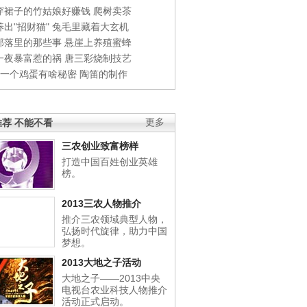
穿裙子的竹姑娘好赚钱
爬树卖茶
出"招财猫"
兔毛里藏着大玄机
部落里的那些事
悬崖上养殖蜜蜂
一夜暴富惹的祸
唐三彩烧制技艺
钱一个鸡蛋有啥秘密
陶笛的制作
荐 不能不看
更多
三农创业致富榜样
打造中国百姓创业英雄
榜。
2013三农人物推介
推介三农领域典型人物，
弘扬时代旋律，助力中国
梦想。
2013大地之子活动
大地之子——2013中央
电视台农业科技人物推介
活动正式启动。