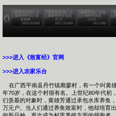
[致富经]首届三农
[致富经]首届三农
[致富经]从一顿饭
致富榜样推介颁
致富榜样评选推
找到的商机
奖盛典...
介(下...
(2010...
1时02分00秒
1时11分00秒
24分18秒
>>>进入《致富经》官网
>>>进入农家乐台
在广西平南县丹竹镇廊廖村，有一个叫黄雄
年70岁，在这个村很有名。上世纪80年代初
们羡慕的对象时，黄雄芳通过承包水库养鱼，
万元户。当人们通过养鱼致富时，他却培育
的新品种，再次成为村里养殖方面的领跑者