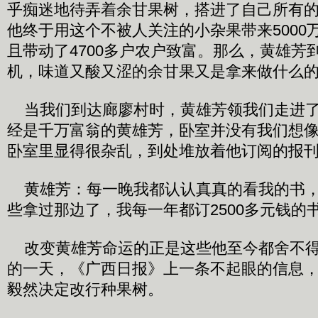
乎痴迷地待弄着余甘果树，搭进了自己所有的
他终于用这个不被人关注的小杂果带来5000
且带动了4700多户农户致富。那么，黄雄芳
机，味道又酸又涩的余甘果又是拿来做什么
当我们到达廊廖村时，黄雄芳领我们走进了
经是千万富翁的黄雄芳，卧室并没有我们想
卧室里显得很杂乱，到处堆放着他订阅的报
黄雄芳：每一晚我都认认真真的看我的书，
些拿过那边了，我每一年都订2500多元钱的
改变黄雄芳命运的正是这些他至今都舍不得扔
的一天，《广西日报》上一条不起眼的信息
毅然决定改行种果树。