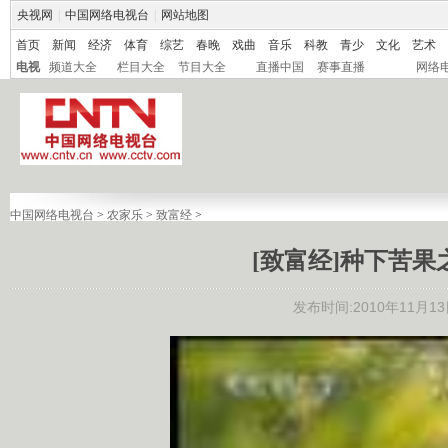
央视网
|
中国网络电视台
|
网站地图
首页
新闻
经济
体育
综艺
春晚
戏曲
音乐
科教
青少
文化
艺术
电视
频道大全
栏目大全
节目大全
直播中国
赛事直播
网络
中国网络电视台
>
农家乐
>
致富经
>
[致富经]种下苦果之后
发布时间:2010年11月13日 