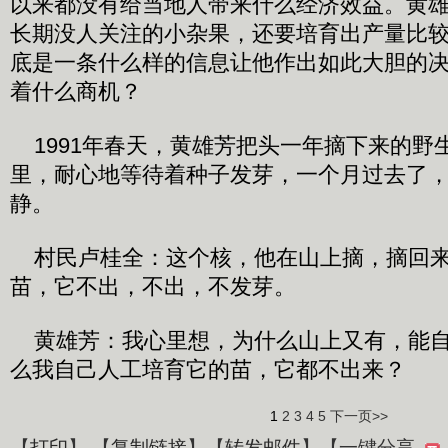
以来都没有给当地人带来什么经济效益。黄
长期没人关注的小杂果，还要培育出产量比
底是一条什么样的信息让他作出如此大胆的
着什么商机？
1991年春天，黄雄芳把头一年摘下来的野
里，耐心地等待着种子发芽，一个月过去了
静。
村民卢桂全：这个核，他在山上摘，摘回来
苗，它不出，不出，不发芽。
黄雄芳：我心里想，为什么山上又有，能自
么我自己人工培育它的苗，它都不出来？
1
2
3
4
5
下一页>>
【
打印
】 【
复制链接
】【
转发邮件
】
【一键分享