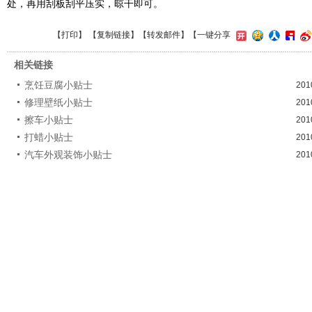
处，再用刮板刮平压实，晾干即可。
【
打印
】 【
复制链接
】【
转发邮件
】
【一键分享
相关链接
烹饪豆腐小贴士
201
修理壁纸小贴士
201
擦车小贴士
201
打蜡小贴士
201
汽车外观装饰小贴士
201