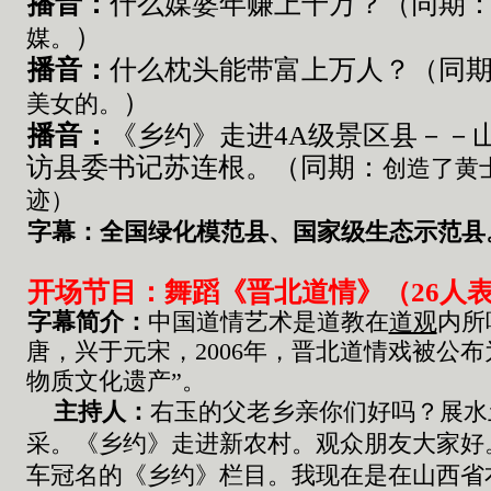
播音：
什么媒婆年赚上千万？（同期
）
媒。
播音：
什么枕头
能带富上万人？（同
）
美女的。
播音：
《
乡约》走进
4A级景区县－－
访
县委书记苏连根。
（同期
：
创造了黄
迹）
字幕：全国绿化模范县、国家级生态示范县
开场节目：舞蹈《晋北道情》（26人
字幕简介：
中国道情艺术是
道教在
道观
内所
唐，兴于元宋，2006年，晋北道情戏被公布
物质文化遗产”。
主持人：
右玉的父老乡亲你们好吗
？
展水
采
。《
乡约
》
走进新农村
。
观众朋友大家好
车冠名的
《
乡约
》
栏目
。
我现在是在山西省