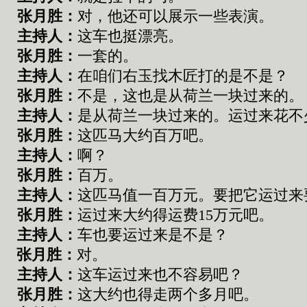
张
月胜：
对
，
他
还
可以展示一
些
表演
。
主持人：
这车也挺漂亮。
张
月胜：
一套的。
主持人：
在咱们右玉找木匠打的是不是？
张
月胜：
不是
，
这也是从荷兰一块过来的。
主持人：
是从荷兰一块过来的。运过来花不
张
月胜：
这匹马大约百万吧。
主持人：
啊？
张
月胜：
百万。
主持人：
这匹马值一百万元。要把它运过来
张
月胜：
运过来大约得运费
15
万元吧。
主持人：
车也要运过来是不是？
张
月胜：
对。
主持人：
这车运过来也不容易吧？
张
月胜：
这大约也得走两个多月吧。