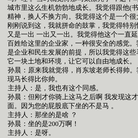
城市里这么生机勃勃地成长。我觉得跟他
(
精神，换人不换方向。
我觉得这个是一个很
刚刚说到这，我就拼命的鼓掌，我觉得特别
又是一出
一出又一出。我觉得他这个一直
百姓给这里的企业家，一种很安全的感觉。
是企业和民生发展的前提，所以我觉得这些
它一块土地和环境，让它可以自由地成长。
孙晨：
原来我就
觉得，
肖东坡老师长得帅
。
现马长得比你帅
。
主持人：
是
，
我也有这个同感
。
孙晨：
但
刚才
你骑上这马之后
啊
我发现这才
面
。
因为您的屁股
底
下
坐
的不是马
。
主持人：
那
坐的
是啥
？
孙晨：坐的
是
200
万
啊！
主持人：
是呀
。