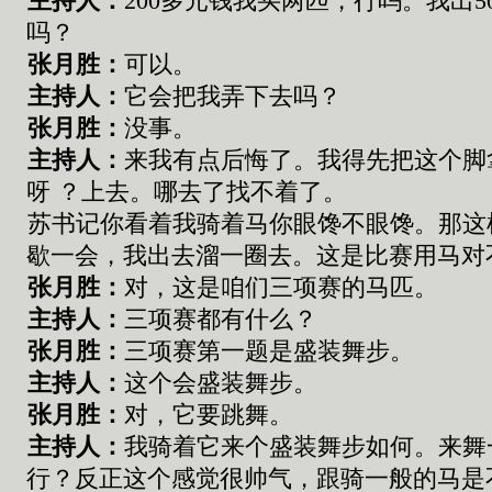
主持人：
200
多元钱
我买两匹
，
行吗
。
我出
5
吗
？
张
月胜：
可以
。
主持人：
它
会把我弄下
去
吗
？
张
月胜：
没事
。
主持人：
来我有点后悔了
。
我得先把这个脚
呀
？
上去。
哪去了找不着
了。
苏书记
你
看着我骑
着
马
你
眼馋不眼馋
。
那这
歇
一
会
，
我出去溜一圈去
。这是比赛用马对
张
月胜：
对
，这是咱们三项赛的马匹。
主持人：
三项赛都有什么？
张
月胜：
三项赛第一题是盛装舞步。
主持人：
这个会盛装舞步。
张
月胜：
对，它要跳舞。
主持人：
我骑着它来个盛装舞步如何。来舞
行？
反正这
个
感觉很帅气
，
跟骑一般的马是