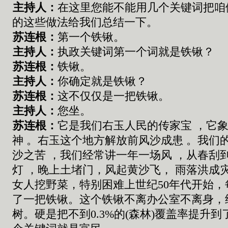
主持人：
在这里您能不能用几个关键词把咱
的这些
做法给我们总结一下
。
苏连根
：
第一个铁锹
。
主持人：
执政
关键词第一个词就是铁锹
？
苏连根
：
铁锹
。
主持人：
你确定就是铁锹？
苏连根
：
这不仅仅是一把铁锹
。
主持人：
您坐。
苏连根
：
它是我们右玉人民的传家宝
，
它
神
。
右玉这个地方解放前风沙成患
。
我们
沙之苦
，
我们经常讲一年一场风
，
从春刮
灯
，
晚上土堵门
，
风起黄沙飞
，
雨落洪成
女人挖野菜
，特别困难
上世
纪
50
年代
开始，
了
一把铁锹
。
这个铁锹不离办公室不离身
，
树
。硬是把
不到
0.3%
的
(
森林
)
覆盖率提升到