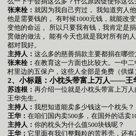
么一下子
会
捐这么多
？
什么原因促使你
这么
张来栓
：
就因为我自己穷过
，
我知道穷人
他
是需要钱的
。
有时候
1000
元
钱
，
就能改
变他的
命运
。
所以只要我有钱
，
我肯定是
贯
做的做法
。
能有今天
也
就是我对所有的
都对我好
。
主持人：
这么多的慈善捐款主要都捐在哪些
张来栓
：
在教育这一方面也比较大
。
一中二
村里
边
的
五保
户
，
这些人全部是免费
（供煤
2
、小标题：小枕头带富上万人——王
苏连根
：
再介绍一
位就是
小枕头带富上万人
王华先生
。
主持人：
我想知道能卖多少钱这一个枕头
？
王华
：
在
咱们
国内卖
500
多
，
在国外的话卖
1
主持人：
你的枕头为什么值
500
块钱呢
？
王华
：
它里面有我们
整颗粒的
苦荞
壳，
还有