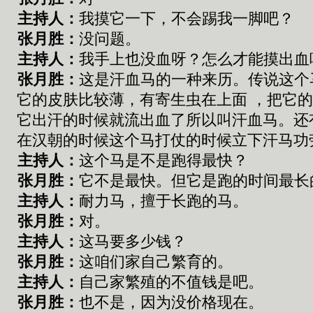
主持人：
我摸它一下
，
不会踢我一脚吧
？
张
月胜：
没问题
。
主持人：
我手上也没血呀
？
怎么才能摸出血
张
月胜：
这是
汗血马
的一种来历
。传说
这个
它的皮肤比较薄
，
有寄生虫在上面
，
把它
它出汗的时候就
流
出血了所以叫汗血马
。
还
在汉朝的时候这个马打仗的时候立下汗马功
主持人：
这个马是不是跑得最快？
张
月胜：
它不是最快。但它是跑的时间最长
主持人：
耐力马，擅于长跑的马。
张
月胜：
对。
主持人：
这马要多少钱
？
张
月胜：
这咱们家自己繁育的
。
主持人：
自己
家
繁殖的不值钱是吧
。
张
月胜：
也不是
，
因为没价格
现在。