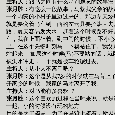
主持人：
跟马之间有什么特别难忘的故事没
张
月胜：
有这么一段故事，
马救我父亲的故
一个内蒙的小村子里边过来的。那边冬天烧
就是要套着马车到山西的左云县要拉煤回去
路
，
夏天容易发大水
，
赶
着
这个时候路不好
车
，
我在上面坐着
。
到中间的时候
，
不小
里
。
在这个关键时刻马一下就站住了
。
我父
站起来
。
如果这个时候
(
马
)
不要站的话
，就
被洪水冲走
，
一个就是被车轮碾过去
。
主持人：
从小人不离马吧？
张
月胜：
这个是从我
7
岁的时候就在马背上
开家乡的时候，我家的马才离开了我。
主持人：
对马能有多喜欢 ？
张
月胜：
这个喜欢的过程在当时来说，就是
一起。小的时候没有玩的地方
目的是为了骑马。为了在马背上骑着，所以