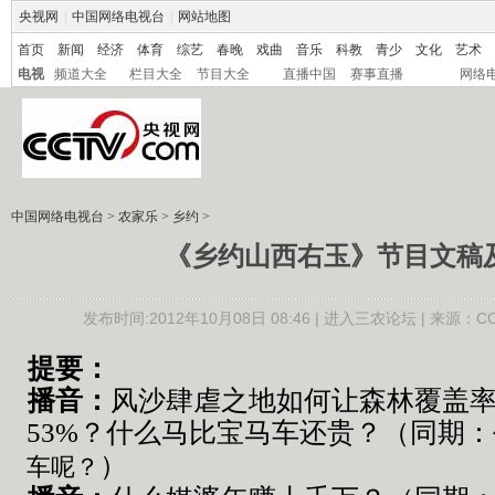
央视网
|
中国网络电视台
|
网站地图
首页
新闻
经济
体育
综艺
春晚
戏曲
音乐
科教
青少
文化
艺术
电视
频道大全
栏目大全
节目大全
直播中国
赛事直播
网络
中国网络电视台
>
农家乐
>
乡约
>
《乡约山西右玉》节目文稿
发布时间:2012年10月08日 08:46 |
进入三农论坛
| 来源：CC
提要：
播音：
风沙肆虐之地如何让森林覆盖率从
53%？什么
马比宝马车还贵？
（同期
：
）
车呢？