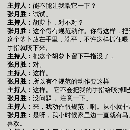
主持人：
能不能让我喂它一下
？
张
月胜：
试试
。
主持人：
胡萝卜
，
对不对
？
张
月胜：
这个
得
有规范动作
。
你得这样
，
把
这个
萝
卜放在手里
，
端平
，不许
这样抓住
喂
手指
就
咬下来
。
主持人：
把这个胡萝卜留下手指没了
。
张
月胜：
对。
主持人：
这样
。
张
月胜：
所以有个
规范的动作要这样
主持人：
这样
。
它不会把我的手指
给
咬掉
张
月胜：
没问题
，
注意
一
下
。
主持人：
来
，
我动作很规范
，
啊
。
从小就
非
张
月胜：
是呀，我小时候家里边一直就有马
喜欢。