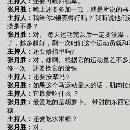
主持人：
还要再喂四顿草
。
张
月胜：
晚上还要多加一顿
，就是所
说的马
主持人：
我给你
2
顿夜餐行吗
？
我听说他们
澡是不是
？
张
月胜：
对
。
每天运动完以后一定要洗澡
了
，
越多越好
，
刷一次咱们这个运动员就和
主持人：
还要修指甲吗
?
张
月胜：
对
，
修啊
。
根据它的运动量差不多
修一次
。
还要换它的蹄铁
。
主持人：
还要按摩吗？
张
月胜：
如果这个马运动量大的话，肌肉拉
主持人：
它最爱吃什么
？
张
月胜：
最爱吃的是胡萝卜
。
带甜的东西
糖
。
主持人：
还爱吃水果糖
？
张
月胜：
对
。