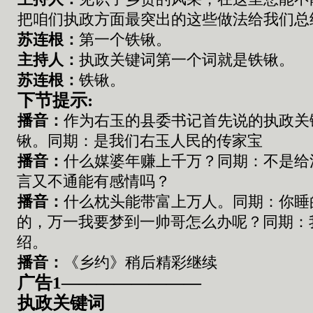
把咱们执政方面最突出
的这些
做法给我们总
苏连根
：
第一个铁锹
。
主持人：
执政
关键词第一个词就是铁锹
。
苏连根
：
铁锹
。
下节提示:
播音：
作为右玉的县委书记首先说的执政关
锹
。
同期：是我们右玉人民的传家宝
播音：
什么媒婆年赚上千万
？同期：不是给
言又不通能有感情吗？
播音：
什么枕头能带富上万人
。同期：你睡
的，万一我要梦到一帅哥怎么办呢？同期：
绍。
播音：
《
乡约
》
稍后精彩继续
广告1————————
执政
关键词