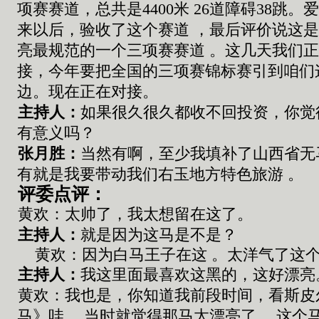
项赛赛道，总共是
4400
米
26
道障碍
38
跳。
来以后，验收了这个赛道 ，最后评价说这
亮最规范的一个三项赛赛道
。
这几天我们
接，今年要把全国的三项赛锦标赛引到咱们
边。现在正在对接。
主持人：
如果
很久很久都收不回投资
，
你觉
有意义吗
？
张
月胜：
当然有啊
，
至少我填补了山西
省
无
有
就是
我要带动我们右玉地方特色旅游
。
评委点评：
黄欢：
太帅了
，
我太想留在这了
。
主持人：
就是因为
这
马是不是
？
黄欢：因为
白马王子在这
。
太洋气了这
主持人：
我这里面最喜欢
这
黑的
，这好漂亮
黄欢：
我也是
，
你知道我前段时间
，
看斯皮
马
》
哇
。
当时就觉得
那
马太漂亮了
，这个