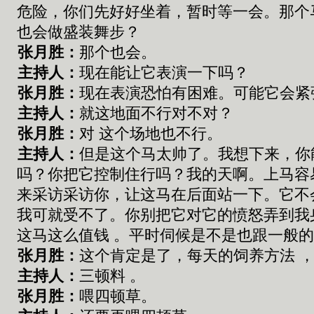
危险
，
你们先好好坐着
，
暂时等一会
。
那个
也会做盛装舞步？
张
月胜：
那个也会。
主持人：
现在能让它表演一下吗？
张
月胜：
现在表演恐怕有困难。可能它会紧
主持人：
就这地面不行对不对？
张
月胜：
对 这个场地也不行。
主持人：
但是
这个马太帅了
。
我想下来
，你
吗
？你把
它控制住行吗
？
我的天啊
。
上马容
来采访采访
你，
让这马在后面站一下
。
它不
我可
就
受不了
。你
别把它对它的愤怒弄到我
这马这么值钱
。
平时伺候是不是
也
跟一般
张
月胜：
这个肯定是了
，
每天
的
饲养方法
主持人：
三顿料
。
张
月胜：
喂
四顿草
。