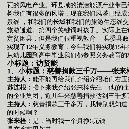
瓦的风电产业
。
环县
域
的清洁能源产业带
树我们有很多的风塔
，
现在我们风塔已经成
景线
，
和我们的长城和我们的旅游生态
线
旅游通道
。
第四个关键词叫孩子
。
实际上在
定
贫困县
，
但是我们很重视教育
。
县委县
实现
了
12
年义务教育
，
今年我们将实现
15
年
从幼儿园到高中毕业我们都参照义务教育的
小标题：访贤能
1、小标题：慈善捐款三千万——张来
主持人：
能不能再给我们介绍介绍咱们右玉
苏连根
：
接下来我介绍张来栓
先生
。他
(
的
的
企业
集团
，
近几年来慈善捐款达到三千多
主持人：
慈善捐款三千多万
，
我特别想知道
的时候啊
？
张来栓
：
是，当时我
一个月挣
6
元
钱