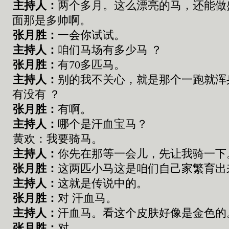
主持人：
两个多月。这么漂亮的马，还能做
面那是多帅啊。
张
月胜：
一会你试试。
主持人：
咱
们
马场有多少马
？
张
月胜：
有
70
多匹马
。
主持人：
别的我不关心
，
就是
那个
一跑
就
浑
有没有
？
张
月胜：
有啊
。
主持人：
哪个是汗血宝马
？
黄欢：我要骑马。
主持人：
你先在那等一会儿，
先让我骑一下
张
月胜：
这两匹小马这是咱们自己家
繁育
出
主持人：
这就是传说中的
。
张
月胜：
对
汗血马
。
主持人：
汗血马
。看
这个皮肤好像是金色的
张
月胜：
对