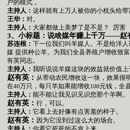
户的模式
。
主持人：
这样就有上万人被你的小枕头给带
王华
：
对
。
主持人：
大家都做上美梦了是不是
？
厉害
3
、小标题：
说
啥
媒
年赚上千万——赵
苏连根
：
下一位我们叫羊媒人
。
不是给洋人
媒
提供种公羊
。
为我们全县养殖户增收致
有英同志
。
主持人：
我听说
说
羊媒这块的效益
就
价值上
赵有英
：
从带动农民增收这一块，效果很
在
40
万只，每只羊如果能增收
100
元钱，全
主持人：
能不能让我见识见识您那个
羊
啊
。
赵有英
：
行
，可以。
主持人：
它
看上去好像有点害羞的样子
。
赵有英
：
因为它没
到
过这么大的场合
。
主持人：
你看它死死的不肯上来
。