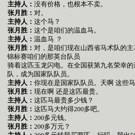
主持人：
没有价格
，
也根本不卖
。
张
月胜：
对
。
主持人：
这个马
？
张
月胜：
这个是咱们的温血马
。
主持人：
温血马
？
张
月胜：
对
，
是咱们现在山西省马术队的
主
锦标赛咱们的
那英
台队员
骑着这匹
玉龙闪电。
在全国获第九名荣幸的
队，成为国家队队员。
主持人：
你
现在是国家队队员
。
天啊
这些
张
月胜：
现在啊
还是
这匹最贵
。
主持人：
这匹马最贵多少钱
？
张
月胜：
这匹马大约
得
200
多吧。
主持人：
200
多
元
钱
。
张
月胜：
200
多万元？