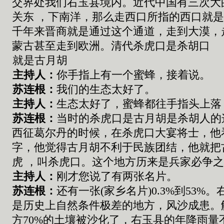
交界处我们右玉县境内
。
近代中国有三次大
关东
，
下南洋
，
那么走西口所指的西口就
千年来晋商就是通过这个通道
，
走到大漠
，
蒙古甚至走到欧洲
。
清代杀虎口是杀胡口
就是古月胡
主持人：
你手指上有一个蜜蜂，接着说。
苏连根
：
我们的生态太好了。
主持人：
生态太好了，蜜蜂都往手指头上落
苏连根
：
当时的杀虎口是古月胡
是
杀胡人
的
西征葛尔丹的时候
，
在杀虎口大宴将士
，他
字，他觉得古月胡
不利于民族团结
，
他就把
虎
，
叫杀虎口
。
这个地方历来是兵家必争
主持人：
刚才您说了有两张名片。
苏连根
：
还有一张
(
家乡名片
)
0.3%
到
53%
。
是历史上自然条件极差的地方
，风沙成患。
方
70%
的土壤被沙化了，右玉县的年降雨量