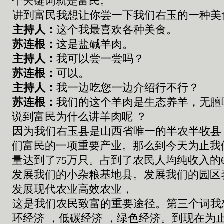
个关键词就是富民
。
讲到富民我想让你尝一下我们右玉的一种
主持人：
这个我最喜欢各种美食
。
苏连根
：
这是盐
碱
羊肉
。
主持人：
我可以尝一尝吗
？
苏连根
：
可以
。
主持人：
我一边吃您一边介绍行不行
？
苏连根
：
我们的这个羊肉是生态养羊
，
无膻
说到富民为什么讲羊肉呢
？
因为我们右玉县是山西省唯一的半农半牧县
们富民的一项重要产业
。
那么到今天为止我
量达到了
75
万只
。
占到了农民人均纯收入的
发展我们的小杂粮基地县
。
发展我们的园区
发展现代农业高效农业
，
这是我们农民致富的重要途径
。
第三个词我
环经济
，
低碳经济
，
绿色经济
。
到现在为