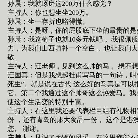
孙晨：
我就琢磨这
200
万什么感觉
？
主持人：
你也想坐坐
200
万
。
孙晨：
坐一存折
也
咯得慌。
主持人：
是呀，
你的屁股
底
下坐
的
最贵的是
孙晨：
我这椅子也就
10
多
元
钱吧
。
我很
佩
力
，
为
我们
山西填补一个空白
。
也让我们
敬
。
主持人：汪老师
，
见到这么帅的马
，
想不想
汪国真：但是
我想起杜甫写马的一句诗
，叫
死生”。
就是说在古代
这么好的马真是
可以
它。
第二个我通过
这个
帅哥这么热爱马
。我
使这个生活变的特别丰富
。
主持人：
在这里我还要代表栏目组有礼物
份
，
还有青岛的康大食品一份
。
这个是港
您。
谢谢
。
主持人：
见识了乡贤的风采
，
在这里您能不