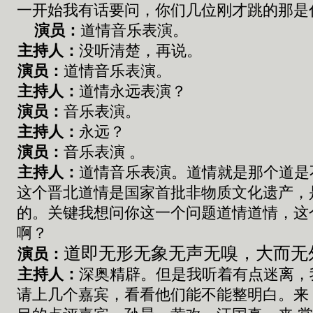
一开始我有话
要
问
，
你们
几位
刚才跳
的那是
演员：
道情
音乐
表演
。
主持人：
没听清楚
，
再说
。
演员：
道情音乐表演
。
主持人：
道情永远表演
？
演员：
音乐表演
。
主持人：
永远？
演员：
音乐表演
。
主持人：
道情音乐表演
。
道情就是那个道是
这个晋北道情是国家首批非物质文化遗产
，
的
。
关键我想问
你这一个问题
道情道情
，
这
啊？
道即无形无象无声无嗅
，
大而无
演员：
主持人：
深奥精辟
。
但是我听着有点迷离
，
请上几
个
嘉宾
，
看看他们能不能整明白
。
来