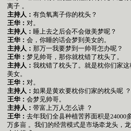
离子
。
主持人：
有负氧离子你的枕头
？
王华
：
对。
主持人：
睡上去之后会不会做美梦呢
？
王华
：
会
，
你睡的话会梦到美女的
。
主持人：
那万一我要梦
到
一帅哥怎办呢
？
王华
：
梦见帅哥
，
那
你
就枕错了枕头了
。
主持人：
我枕错了枕头了
。
就是枕你们家这
美女
。
王华
：
对。
主持人：
如果是黄欢
要
枕你们家的枕头呢
王华
：
会梦见帅哥
。
主持人：
带富上万人怎么讲
？
王华
：
去年
我们
全县种植苦荞面积是
24000
万多亩
。
我们的经营模式是市场
牵
龙头
，
龙