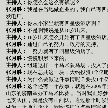
主持人：
你怎么会这么有钱呢？
张
月胜：
我是在当地做企业的，我自己有四
发电厂。
主持人：
你从小家里就有四星级酒店啊？
张
月胜：
不是啊我说是从
18
岁出来。
主持人：
18
岁出来怎么开始有了四星级酒店
张
月胜：
通过自己的努力，政府的支持。
主持人：
一努力就有了四星级酒店了。
张
月胜：
慢慢积累下来的。
主持人：
组建这
样
一个马术队马场
，
投入了
张
月胜：
现在总共这
一
块
，大约
投资
1
个亿
主持人：
为什么要做这件事情呢
？
要投
1
个
张
月胜：
这个还有一个故事
，
就是在
20
09
年
山东的济南
举办了马术比赛
。
当时我正好
七支队伍
，
就是没有山西队
。
通过那个时候
做为
一个
地方企业
，
我应该把这点事情完成