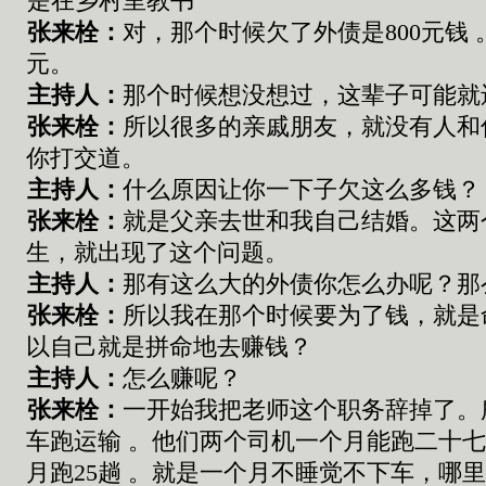
是在乡村里教书
张来栓
：
对，
那个时候欠了外债
是
800
元
钱
元。
主持人：
那个时候想没想过，这辈子可能就
张来栓
：
所以很多的亲戚朋友，就没有人和
你打交道。
主持人：
什么原因让你一下子欠这么多钱？
张来栓
：
就是父亲去世和我自己结婚。这两
生，就出现了这个问题。
主持人：
那有这么大的外债你怎么办呢？那
张来栓
：
所以我在那个时候要为了钱，就是
以自己就是拼命地去赚钱？
主持人：
怎么赚呢？
张来栓
：
一开始我把老师这个职务辞掉了。
车跑运输
。他们两个司机一个月能跑二十
月跑
25
趟
。
就是一个月不睡觉不下车
，
哪