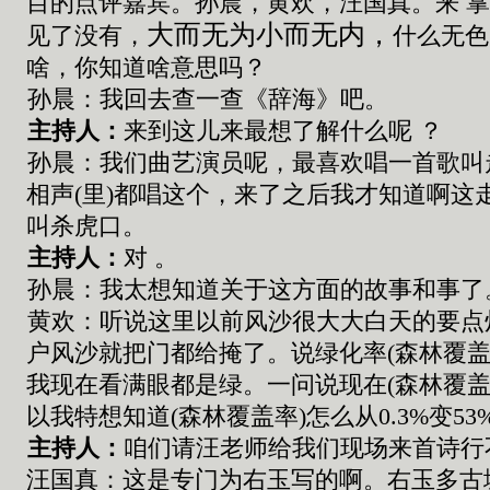
目的点评嘉宾
。
孙晨
，
黄欢
，
汪国真
。来
掌
大而无
为
小而无内
，
见了没有
，
什么无色
啥
，你
知道
啥
意思吗
？
孙晨
：
我
回
去查一查
《
辞海
》吧。
主持人：
来到这
儿来
最想了解什么呢
？
孙晨
：
我们曲
艺
演员呢
，
最
喜欢
唱一首歌叫
相声
(
里
)
都唱这个
，
来
了之后
我才知道啊
这
叫杀虎口
。
主持人：
对
。
孙晨
：
我太想知道关于这方面的故事
和
事了
黄欢
：
听说
这里
以前风沙很大
大
白天
的
要点
户风沙就把门
都给
掩了
。
说
绿化率
(
森林覆
我现在看满眼都是绿
。
一问说现在
(
森林覆
以
我特想知道
(
森林覆盖率
)
怎么从
0.3%
变
53
主持人：
咱们请
汪
老师给我们现场来首诗
行
汪国真
：
这是专门为右玉写的啊
。
右玉多古