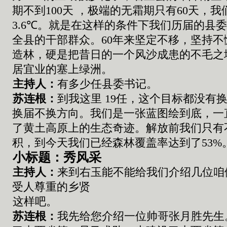
期不到
100
天 ，极端的无霜期只有
60
天，我
3.6
℃
。
就是在这样的条件下我们历届的县
全县的干部群众
。
60
年来坚定不移
，
坚持不
造林
，
硬是把昔日的
一个
风沙成患的不毛之
居宜业
的塞上绿洲
。
主持人：
有
多少任县委书记
。
苏连根
：
到我这里
19
任
，
这个目标都没有
换届不换方向
。
我们是一张蓝图绘到底
，
一
了黄土高原
上
的生态奇迹
。
解放前我们只有
积
，到今天
我们已经
森林
覆盖率
达到了
53%
小标题：秀风采
主持人：
来到右玉能不能给我们介绍几位咱
受人尊重的乡贤
这样吧
。
苏连根
：
我先给您介绍一位帅哥张
月胜
先生