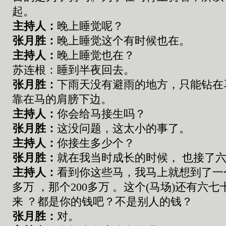
起。
主持人：
晚上睡觉呢？
张
月胜：
晚上睡觉这个有时候也在。
主持人：
晚上睡觉也在？
苏连根：睡到半夜回去。
张
月胜：
下雨天没有避雨的地方，只能钻在
靠在马的肩膀下边。
主持人：
你会给马接生吗
？
张
月胜：
这
没问题
，
这
太小的事
了。
主持人：
你接生多少个
？
张
月胜：
就在我当时成长的时候
，
也
接了
主持人：
看到你这些马
，
我马上
就
想到
了
一
多万
，那
个
200
多万
。
这个
(
马场
)
还有六七
来
？都是你的钱吧
？不是别人的钱？
张
月胜：
对。