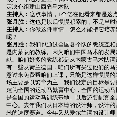
定决心组建山西
省马术队
主持人：
这点事情
，
1
个亿在他看来都是这
张
月胜：
这也是以后慢慢积累的
，
不是当时
主持人：
你做这件事情，怎么才能把它培养
呢？
张
月胜：
我们也通过全国各个队的教练互相
是内蒙队的教练。因为咱们中国马术的发展
献。咱们好多的教练都是从内蒙古马术队请
有一些从荷兰德国，咱们所有买过他们的马
意过来免费帮咱们上课，只能是这样慢慢的
场主要是以繁育为主，我们设定的目标是要
建为全国的运动马繁育中心，全国的运动马
是全国的运动马训练基地。以后还要配套全
中心。去年我们从日本请的设计师，设计的
米的速度赛道。今年又从爱尔兰请的设计师