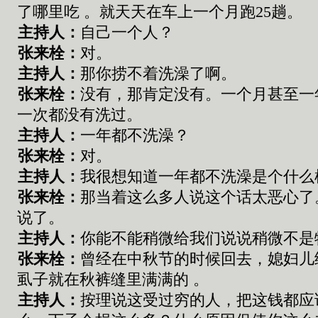
了哪里吃
。
就天天在车上一个月跑
25
趟
。
主持人：
自己一个人
？
张来栓
：
对。
主持人：
那你捞不着洗澡了啊
。
张来栓
：
没有
，
那肯定没有
。
一个月甚至一
一次都没有洗过。
主持人：
一年都不洗澡？
张来栓
：
对。
主持人：
我很想知道一年都不洗澡是个什么
张来栓
：
那当着这么多人说这个话
太恶心了
说了。
主持人：
你能不能稍微给我们说说稍微不是
张来栓
：
曾经在中秋节的时候回去
，
媳妇儿
虱子就在秋裤
缝里
满满的
。
主持人：
按理说这受过穷的人
，
把这钱
都
应