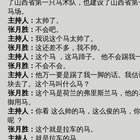
了山西省第一只马术队
，
也建设了山西省第
马场
。
主持人：
太帅了
。
张
月胜：
不会吧。
主持人：
我说这个马太帅了
。
张
月胜：
这还差不多，
我不帅。
主持人：
这个马 ，这马蹄子。 他不会踢我
张
月胜：
不会不会
。
主持人：
他万一要
是
踢
了
我一脚的话
。
我估
块去了
。
这个马叫什么马
？
张
月胜：
这个
马
是荷兰的
弗里斯兰
马，
他
的
御用马
。
主持人：
你
看
这么帅的
马，
这么俊的
马，
呢
？
张
月胜：
这个
就是拉车的马
。
主持人：
就是拉车的马
。