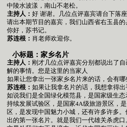
中
陵
水
波漾，
南山不老松
。
主持人：
好
谢谢。
几位点评嘉宾
请
台下落
请出本期节目的嘉宾
，
我们山西省右玉县
的
你
好
，
苏书记
。
苏连根
：
肖老师
欢迎你。
小标题：家乡名片
主持人：
刚才几位点
评
嘉宾
分别
都说出
了自
解的事情
。
您是这里的当家人
如果
让您拿出
一张
家乡名片来的话
，
会有哪
苏连根
：
如果
让
我拿名片的话
，
我想拿
得
出
如说我们是全国绿化模范县
，
是国家
级
生态
持续发展试验区
，是
国家
4A
级旅游景区
，
是
区
，
是发现中国魅力小城
，
还有许多许多
。
出
的
第一张名片
。
就是我们一代雄关杀虎口