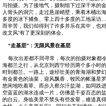
与拍摄。为了接地气，摄制组下过深千米的
人骨头的洞穴，走过悬崖峭壁，乘着木桶出
多度的冰下捕鱼、零上四十多度的工地采访
而辛苦，我们却得到了许多并乐在其中，也对
改文风”有了更深刻的体会。
“走基层”：无限风景在基层
每次出差都不同寻常，每次的拍摄对象都令
海都兰之行，从北京到西宁经历两个多小时的
时到都兰。一路上，途经壮美的青海湖和梦
有金黄色的油菜，迎风飘香，牧民的帐蓬星
悠闲地吃着草。而步入察尔汗盐湖，如同跌
空蓝蓝的湖水连成一片，仿佛是千姿百态的
的白云。身临美景不禁头有些发晕，难道真得