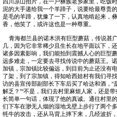
四川凉山拍片，在一户彝族老乡家里，吃饭
泥的大手递给我一个羊蹄子，说要给最尊贵
是毛的羊蹄，犹豫了一下，认真地啃起来，
香，他笑了，或许这也是一种尊重。
青海都兰县的诺木洪有巨型蘑菇，传说甚广
几，因为它非常稀少且生长在地平面以下，
诸多因素影响，我们能拍到震撼人心的巨型
远多难走，一定要去寻找传说中的蘑菇王。
加镇，宗加镇比较偏远，到目前为止还没有
了架，到了宗加镇，得知哈西娃村有我们寻
访的县宣传部副部长下车后买了哈达和酒，“
解乏？”“不是，我们去村里麻烦人家，还是带
长简单一句话，体现了他的真诚。通往村里
们下车在渺无人烟的湿地戈壁上步行了两个
牦牛的攻击，还从马背上摔下来，几经波折