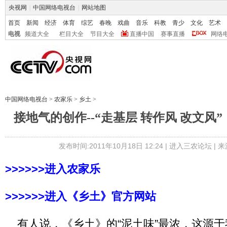
央视网
|
中国网络电视台
|
网站地图
首页
新闻
经济
体育
综艺
春晚
戏曲
音乐
科教
青少
文化
艺术
电视
频道大全
栏目大全
节目大全
直播中国
赛事直播
网络
中国网络电视台
>
农家乐
>
乡土
>
接地气的创作--“走基层 转作风 改文风
发布时间:2011年10月18日 12:24 |
进入三农论坛
| 
>>>>>>进入农家乐
>>>>>>进入《乡土》官方网站
有人说，《乡土》的“泥土味”最浓，这源于我