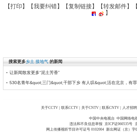
【
打印
】【
我要纠错
】【
复制链接
】【
转发邮件
】
】
搜索更多
乡土
接地气
的新闻
让新闻散发更多“泥土芳香”
530名青年&quot;三门&quot;干部下乡 有人叹&quot;活在北京，有罪啊
关于CCTV
|
联系CCTV
|
关于CNTV
|
联系CNTV
|
人才招聘
中国中央电视台 中国网络电
违法和不良信息举报
京ICP证060535号
网上传播视听节目许可证号 0102004
新出网证（京）字0