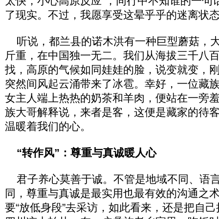
太快，小心高原反应”，同行中不知谁的一句
了现实。不过，我愿享受这晕乎乎的迷离状
听说，都兰县的诺木洪有一种巨型蘑菇，大
斤重，在中国独一无二。我们从海拔三千八
找，高原的气候如同娃娃的脸，说变就变，
突然间风起云涌带来了冰雹。幸好，一位藏
女主人端上热热的奶茶和羊肉，便站在一旁
族大哥解释说，来者是客，这便是藏家的待
温暖着我们的心。
“转作风”：尊重与真诚暖人心
君子养心莫善于诚。不管是地域不同、语言
同，尊重与真诚是最实用也最有效的沟通之
要“放低身段”去采访，如此看来，还是把自