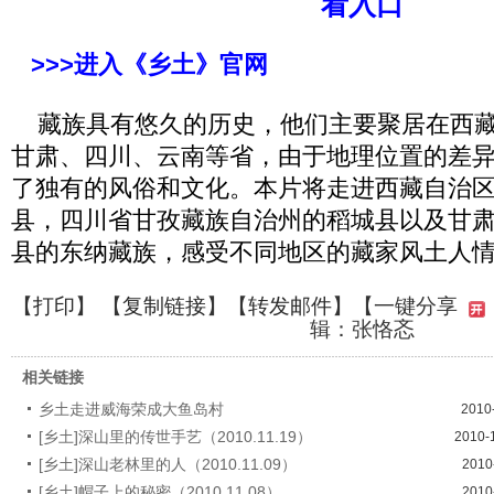
看入口
>>>进入《乡土》官网
藏族具有悠久的历史，他们主要聚居在西藏
甘肃、四川、云南等省，由于地理位置的差
了独有的风俗和文化。本片将走进西藏自治
县，四川省甘孜藏族自治州的稻城县以及甘
县的东纳藏族，感受不同地区的藏家风土人
【
打印
】 【
复制链接
】【
转发邮件
】
【一键分享
辑：张恪忞
相关链接
乡土走进威海荣成大鱼岛村
2010
[乡土]深山里的传世手艺（2010.11.19）
2010-
[乡土]深山老林里的人（2010.11.09）
2010
[乡土]帽子上的秘密（2010.11.08）
2010