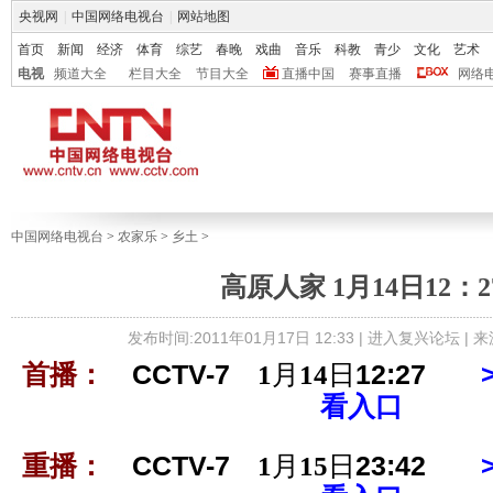
央视网
|
中国网络电视台
|
网站地图
首页
新闻
经济
体育
综艺
春晚
戏曲
音乐
科教
青少
文化
艺术
电视
频道大全
栏目大全
节目大全
直播中国
赛事直播
网络
中国网络电视台
>
农家乐
>
乡土
>
高原人家 1月14日12：2
发布时间:2011年01月17日 12:33 |
进入复兴论坛
| 
首播：
CCTV-7
1
月
14
日
12:27
看入口
重播：
CCTV-7
1
月
15
日
23:42