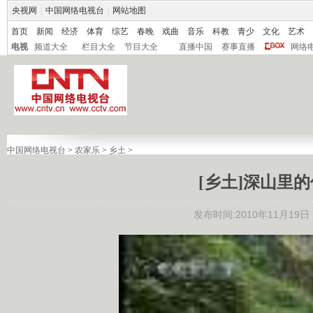
央视网
|
中国网络电视台
|
网站地图
首页
新闻
经济
体育
综艺
春晚
戏曲
音乐
科教
青少
文化
艺术
电视
频道大全
栏目大全
节目大全
直播中国
赛事直播
网络
中国网络电视台
>
农家乐
>
乡土
>
[乡土]深山里的传
发布时间:2010年11月19日 1