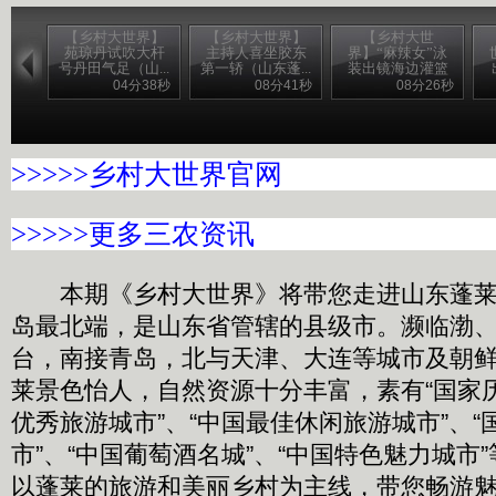
【乡村大世界】
【乡村大世界】
【乡村大世
苑琼丹试吹大杆
主持人喜坐胶东
界】“麻辣女”泳
号丹田气足（山...
第一轿（山东蓬...
装出镜海边灌篮
性...
04分38秒
08分41秒
08分26秒
>>>>>乡村大世界官网
>>>>>
更多三农资讯
本期《乡村大世界》将带您走进山东蓬莱
岛最北端，是山东省管辖的县级市。濒临渤
台，南接青岛，北与天津、大连等城市及朝
莱景色怡人，自然资源十分丰富，素有“国家历
优秀旅游城市”、“中国最佳休闲旅游城市”、
市”、“中国葡萄酒名城”、“中国特色魅力城市
以蓬莱的旅游和美丽乡村为主线，带您畅游