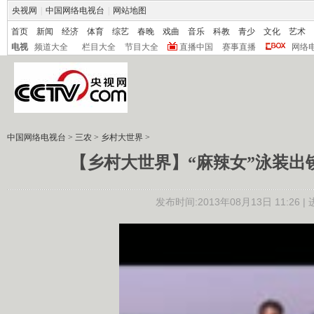
央视网
|
中国网络电视台
|
网站地图
首页
新闻
经济
体育
综艺
春晚
戏曲
音乐
科教
青少
文化
艺术
电视
频道大全
栏目大全
节目大全
直播中国
赛事直播
网络
中国网络电视台
>
三农
>
乡村大世界
>
【乡村大世界】“麻辣女”泳装出镜
发布时间:2013年08月13日 11:26 |