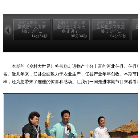
乡村大世界：平
乡村大世界：丰
乡村大世界：大
罗致富牛人有新
收擂台之斗羊大
山沟里的高歌亮
招[走进宁...
赛[走进宁...
嗓[走进宁...
14分54秒
08分34秒
04分38秒
本期的《乡村大世界》将带您走进物产十分丰富的河北任县。任县
名。近几年来，任县全面致力于农业生产，任县产业年年创收。本期节
样，还为您带来了连连的惊喜和感动。让我们一同走进本期节目来看看