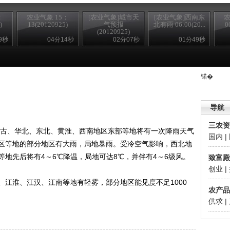
：
农业气象 15：
[农业气象]城市天
[农业气象]西南东
农
)
13(20120925)
气预报
北有雨 06:00(20...
0
(20120925)
9秒
04分14秒
02分07秒
01分49秒
锘�
导航
三农资
古、华北、东北、黄淮、西南地区东部等地将有一次降雨天气
国内
|
区等地的部分地区有大雨，局地暴雨。受冷空气影响，西北地
地先后将有4～6℃降温，局地可达8℃，并伴有4～6级风。
致富殿
创业
|
淮、江汉、江南等地有轻雾，部分地区能见度不足1000
农产品
供求
|