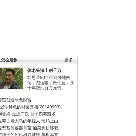
人怎么发财
更多
倔老头深山创千万
胡思荣90年代到外地闯
荡，跑运输，做生意，几
十年赚到百万元钱。
养殖创造绿色财富
经]珍稀龟的财富真相(20140903)
到餐桌-走进广汉
百子鹅养殖术
里养古老大鸟的年轻人
瑶鸡上山
轻型基质容器育苗
油菜免耕移栽
穿裙子的竹姑娘好赚钱
爬树卖茶