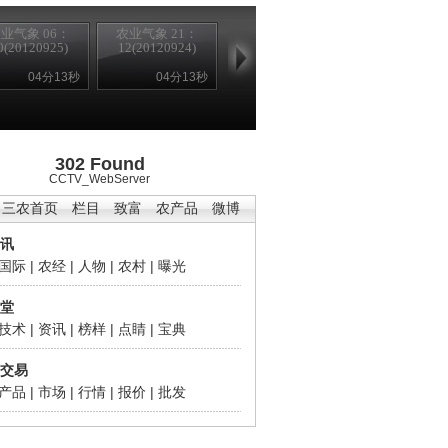
业气象 06：
农业气象 21：
0(20120925)
12(20120924)
04分13秒
04分13秒
302 Found
CCTV_WebServer
三农首页
栏目
致富
农产品
微博
讯
国际
|
农经
|
人物
|
农村
|
曝光
堂
技术
|
资讯
|
榜样
|
点睛
|
宝典
交易
产品
|
市场
|
行情
|
报价
|
批发