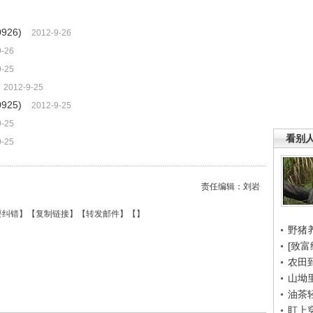
926)
2012-9-26
9-26
9-25
2012-9-25
925)
2012-9-25
9-25
看别
9-25
责任编辑：刘岩
要纠错
】【
复制链接
】【
转发邮件
】【
】
野猪
[致富
农田
山坳
油茶
盯上