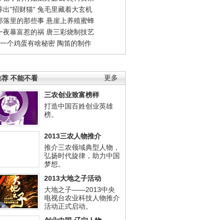
出"招财猫"
兔毛里藏着大玄机
部落里的那些事
悬崖上养殖蜜蜂
一夜暴富惹的祸
唐三彩烧制技艺
钱一个鸡蛋有啥秘密
陶笛的制作
荐 不能不看
更多
三农创业致富榜样
打造中国百姓创业英雄
榜。
2013三农人物推介
推介三农领域典型人物，
弘扬时代旋律，助力中国
梦想。
2013大地之子活动
大地之子——2013中央
电视台农业科技人物推介
活动正式启动。