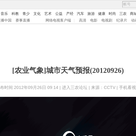
音乐
科教
青少
文化
艺术
公益
产经
汽车
旅游
健康
时尚
三农
商
直播中国
赛事直播
网络电视客户端
|
高清
电影
电视剧
纪录片
动
[农业气象]城市天气预报(20120926)
布时间:2012年09月26日 09:14 |
进入三农论坛
| 来源：CCTV |
手机看视