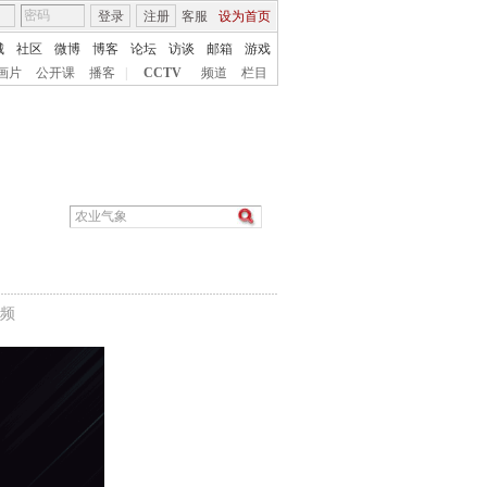
登录
注册
客服
设为首页
城
社区
微博
博客
论坛
访谈
邮箱
游戏
画片
公开课
播客
|
CCTV
频道
栏目
频