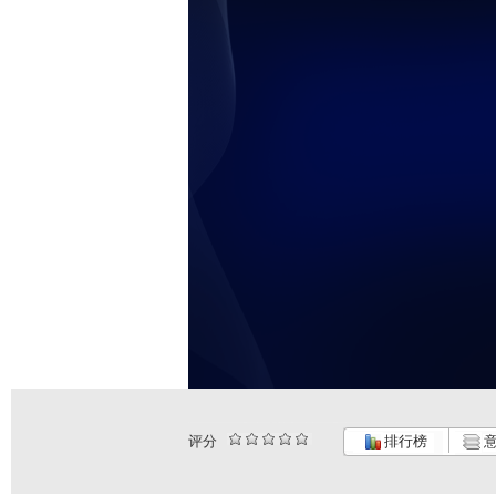
未
评分
排行榜
意