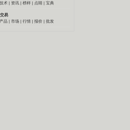
技术
|
资讯
|
榜样
|
点睛
|
宝典
交易
产品
|
市场
|
行情
|
报价
|
批发
人怎么发财
更多
倔老头深山创千万
胡思荣90年代到外地闯
荡，跑运输，做生意，几
十年赚到百万元钱。