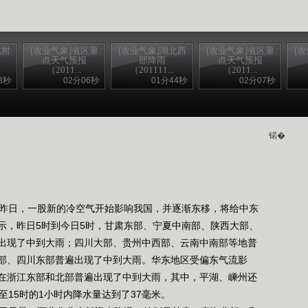
北柑
[农业气象]省区重
[农业气象]湖北西
[农业气象]省区重
[
点天气预报
部降雨
点天气预报
（2011...
（201111...
（2011...
3秒
02分06秒
01分44秒
02分07秒
锘�
昨日，一股新的冷空气开始影响我国，并逐渐东移，将给中东
示，昨日5时到今日5时，甘肃东部、宁夏中南部、陕西大部、
出现了中到大雨；四川大部、贵州中西部、云南中南部等地普
部、四川东部普遍出现了中到大雨。华东地区受偏东气流影
在浙江东部和北部普遍出现了中到大雨，其中，平湖、嵊州还
至15时的1小时内降水量达到了37毫米。