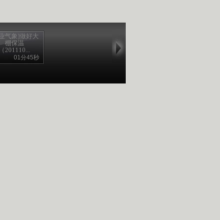
农业气象]做好大
棚保温
（201110...
01分45秒