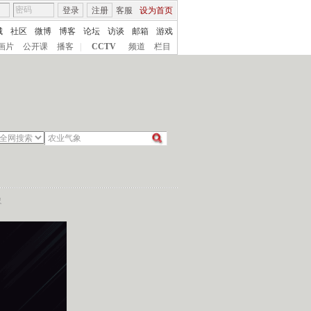
登录
注册
客服
设为首页
城
社区
微博
博客
论坛
访谈
邮箱
游戏
画片
公开课
播客
|
CCTV
频道
栏目
象