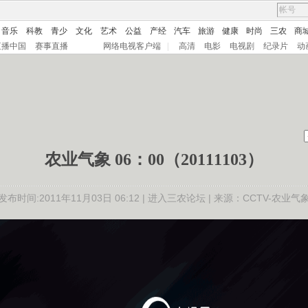
音乐
科教
青少
文化
艺术
公益
产经
汽车
旅游
健康
时尚
三农
商
直播中国
赛事直播
网络电视客户端
|
高清
电影
电视剧
纪录片
动
农业气象 06：00（20111103）
发布时间:2011年11月03日 06:12 |
进入三农论坛
| 来源：CCTV-农业气