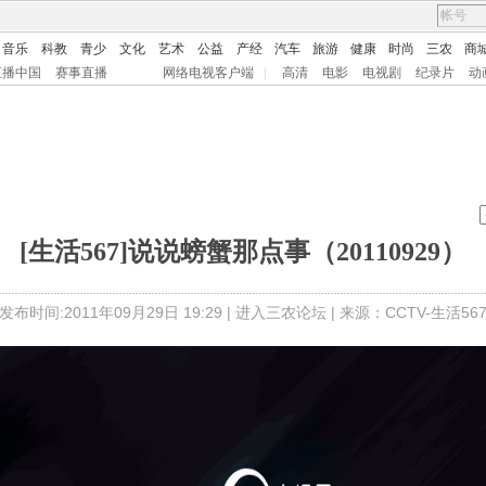
音乐
科教
青少
文化
艺术
公益
产经
汽车
旅游
健康
时尚
三农
商
直播中国
赛事直播
网络电视客户端
|
高清
电影
电视剧
纪录片
动
[生活567]说说螃蟹那点事（20110929）
发布时间:2011年09月29日 19:29 |
进入三农论坛
| 来源：CCTV-生活56