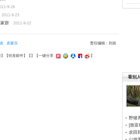
011-9-26
2011-9-23
杨家群
2011-9-22
农
农家乐
责任编辑：刘岩
接
】【
转发邮件
】【
】
【一键分享
】
看别
野猪
[致富
农田
山坳