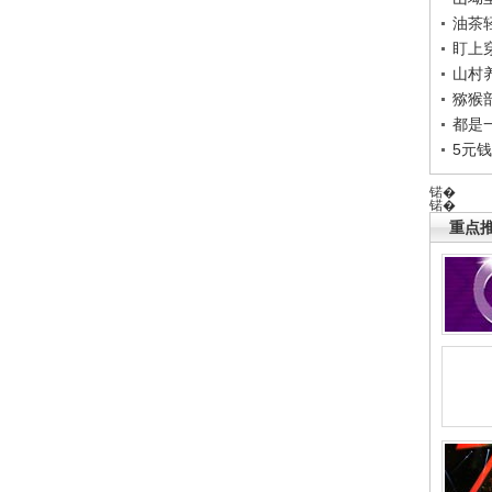
油茶
盯上
山村养
猕猴
都是
5元
锘�
锘�
重点推