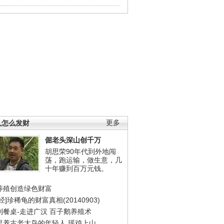
人怎么发财
更多
倔老头深山创千万
胡思荣90年代到外地闯
荡，跑运输，做生意，几
十年赚到百万元钱。
养殖创造绿色财富
经]珍稀龟的财富真相(20140903)
到餐桌-走进广汉
百子鹅养殖术
里养古老大鸟的年轻人
瑶鸡上山