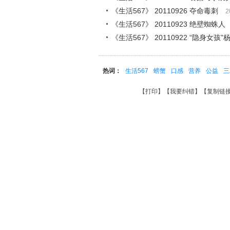
《生活567》 20110926 夺命毒刺
2
《生活567》 20110923 绝壁蜘蛛人
《生活567》 20110922 “隐身女孩”
热词：
生活567
螃蟹
口感
营养
公益
三
【
打印
】【
我要纠错
】【
复制链