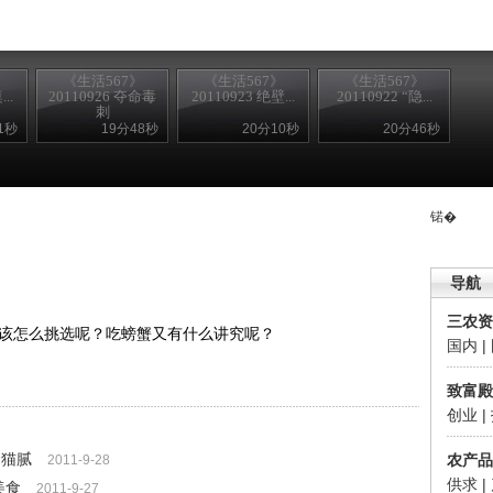
》
《生活567》
《生活567》
《生活567》
..
20110926 夺命毒
20110923 绝壁...
20110922 “隐...
刺
1秒
19分48秒
20分10秒
20分46秒
锘�
导航
三农资
该怎么挑选呢？吃螃蟹又有什么讲究呢？
国内
|
致富殿
创业
|
的猫腻
农产品
2011-9-28
供求
|
美食
2011-9-27