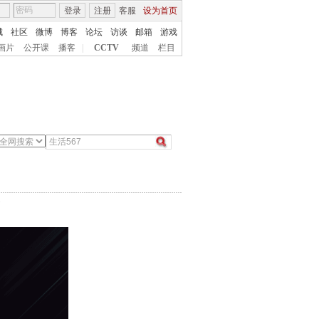
登录
注册
客服
设为首页
城
社区
微博
博客
论坛
访谈
邮箱
游戏
画片
公开课
播客
|
CCTV
频道
栏目
7