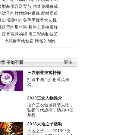
轻型基质容器育苗
油菜免耕移栽
穿裙子的竹姑娘好赚钱
爬树卖茶
出"招财猫"
兔毛里藏着大玄机
部落里的那些事
悬崖上养殖蜜蜂
一夜暴富惹的祸
唐三彩烧制技艺
钱一个鸡蛋有啥秘密
陶笛的制作
荐 不能不看
更多
三农创业致富榜样
打造中国百姓创业英雄
榜。
2013三农人物推介
推介三农领域典型人物，
弘扬时代旋律，助力中国
梦想。
2013大地之子活动
大地之子——2013中央