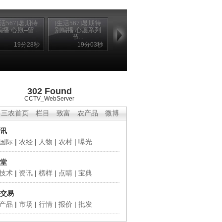
生活567]暑期特
[生活567]暑期特
播 心愿--留...
别编播 心愿系列
节...
19分28秒
19分03秒
302 Found
CCTV_WebServer
三农首页
栏目
致富
农产品
微博
讯
国际
|
农经
|
人物
|
农村
|
曝光
堂
技术
|
资讯
|
榜样
|
点睛
|
宝典
交易
产品
|
市场
|
行情
|
报价
|
批发