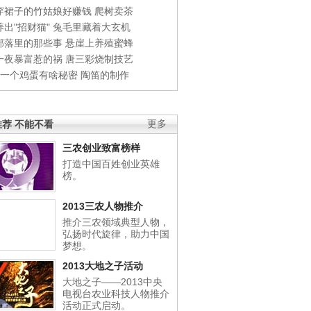
穿裙子的竹姑娘好赚钱
爬树卖茶
出"招财猫"
兔毛里藏着大玄机
部落里的那些事
悬崖上养殖蜜蜂
一夜暴富惹的祸
唐三彩烧制技艺
钱一个鸡蛋有啥秘密
陶笛的制作
荐 不能不看
更多
三农创业致富榜样
打造中国百姓创业英雄
榜。
2013三农人物推介
推介三农领域典型人物，
弘扬时代旋律，助力中国
梦想。
2013大地之子活动
大地之子——2013中央
电视台农业科技人物推介
活动正式启动。