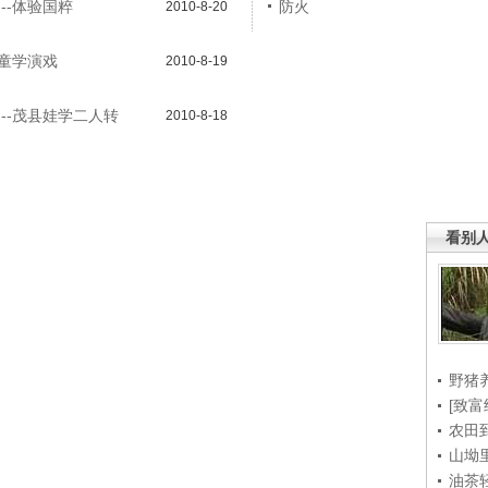
--体验国粹
防火
2010-8-20
儿童学演戏
2010-8-19
目--茂县娃学二人转
2010-8-18
看别
野猪
[致富
农田
山坳
油茶