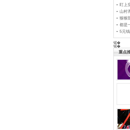
盯上
山村养
猕猴
都是
5元
锘�
锘�
重点推