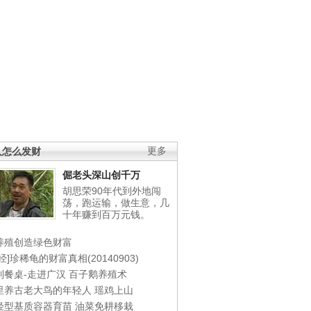
人怎么发财
更多
倔老头深山创千万
胡思荣90年代到外地闯
荡，跑运输，做生意，几
十年赚到百万元钱。
养殖创造绿色财富
经]珍稀龟的财富真相(20140903)
到餐桌-走进广汉
百子鹅养殖术
里养古老大鸟的年轻人
瑶鸡上山
轻型基质容器育苗
油菜免耕移栽