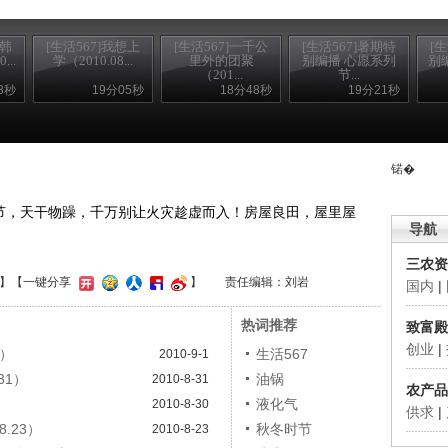
验韩
[生活567]我想上
[生活567]一千公
[生活567]暑期特
[
..
学（2010.08...
里外的团聚
别编播 心愿系列
别编
（201...
节...
3秒
19分05秒
18分48秒
19分21秒
锘�
时节，天干物躁，千万别让火灾趁虚而入！房屋良田，屋里屋
导航
三农资
】
【一键分享
】
责任编辑：刘岩
国内
|
热词推荐
致富殿
创业
|
1）
生活567
2010-9-1
31）
油锅
2010-8-31
农产品
液化气
2010-8-30
供求
|
8.23）
秋冬时节
2010-8-23