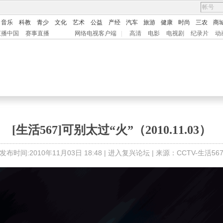
音乐
科教
青少
文化
艺术
公益
产经
汽车
旅游
健康
时尚
三农
商
直播中国
赛事直播
网络电视客户端
|
高清
电影
电视剧
纪录片
动
[生活567]可别太过“火”（2010.11.03）
发布时间:2010年11月03日 18:48 |
进入复兴论坛
| 来源：CCTV-生活56