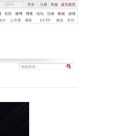
登录
注册
客服
设为首页
城
社区
微博
博客
论坛
访谈
邮箱
游戏
画片
公开课
播客
|
CCTV
频道
栏目
7