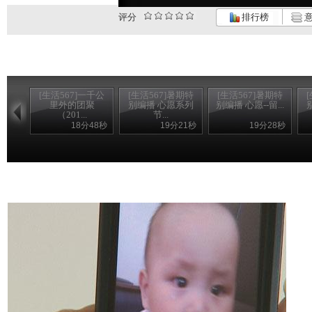
评分
排行榜
意
[生活567]一千公
[生活567]暑期特
[生活567]暑期特
里外的团聚
别编播 心愿系列
别编播 心愿--留...
（201...
节...
18分48秒
19分21秒
19分28秒