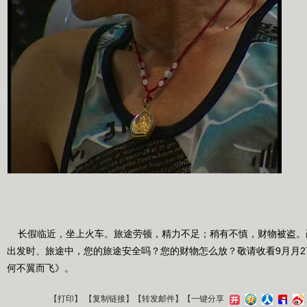
长假临近，坐上火车。旅途劳顿，精力不足；稍有不慎，财物被盗。
出发时、旅途中，您的旅途安全吗？您的财物怎么放？敬请收看9月月27日1
何不翼而飞》。
【
打印
】 【
复制链接
】【
转发邮件
】
【一键分享