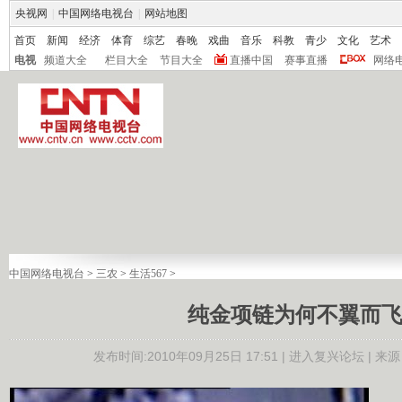
央视网
|
中国网络电视台
|
网站地图
首页
新闻
经济
体育
综艺
春晚
戏曲
音乐
科教
青少
文化
艺术
电视
频道大全
栏目大全
节目大全
直播中国
赛事直播
网络
中国网络电视台
>
三农
>
生活567
>
纯金项链为何不翼而
发布时间:2010年09月25日 17:51 |
进入复兴论坛
| 来源