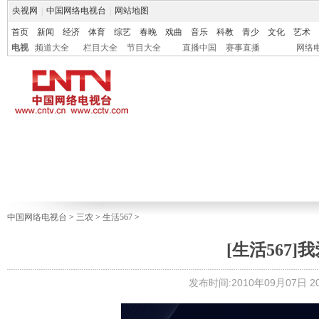
央视网
|
中国网络电视台
|
网站地图
首页
新闻
经济
体育
综艺
春晚
戏曲
音乐
科教
青少
文化
艺术
电视
频道大全
栏目大全
节目大全
直播中国
赛事直播
网络
中国网络电视台
>
三农
>
生活567
>
[生活567]我爱
发布时间:2010年09月07日 20: