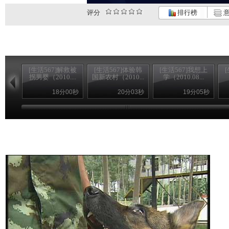
评分
排行榜
意
[生活567]解救被
[生活567]体验韩
[生活567]我想上
拐男婴（2010....
国新农村（2010...
学（2010.08...
18分00秒
20分03秒
19分05秒