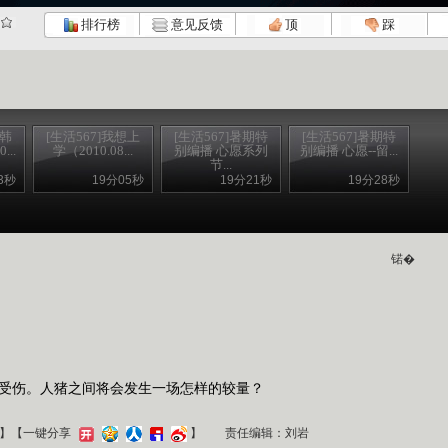
排行榜
意见反馈
顶
踩
验韩
[生活567]我想上
[生活567]暑期特
[生活567]暑期特
..
学（2010.08...
别编播 心愿系列
别编播 心愿--留...
节...
3秒
19分05秒
19分21秒
19分28秒
锘�
受伤。人猪之间将会发生一场怎样的较量？
】
【一键分享
】
责任编辑：刘岩