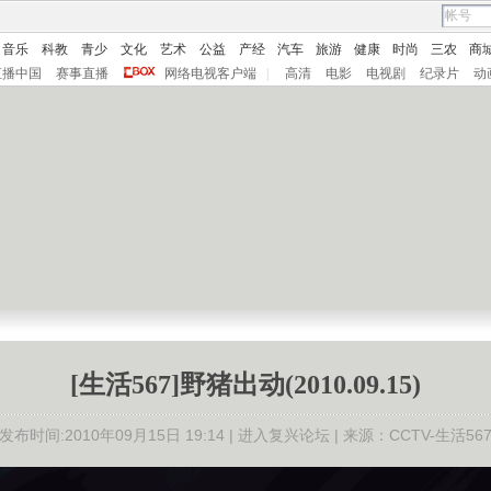
音乐
科教
青少
文化
艺术
公益
产经
汽车
旅游
健康
时尚
三农
商
直播中国
赛事直播
网络电视客户端
|
高清
电影
电视剧
纪录片
动
[生活567]野猪出动(2010.09.15)
发布时间:2010年09月15日 19:14 |
进入复兴论坛
| 来源：CCTV-生活56