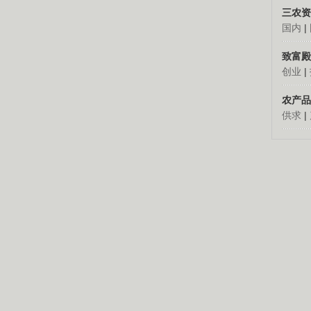
三农资
国内
|
致富殿
创业
|
农产品
供求
|
看别