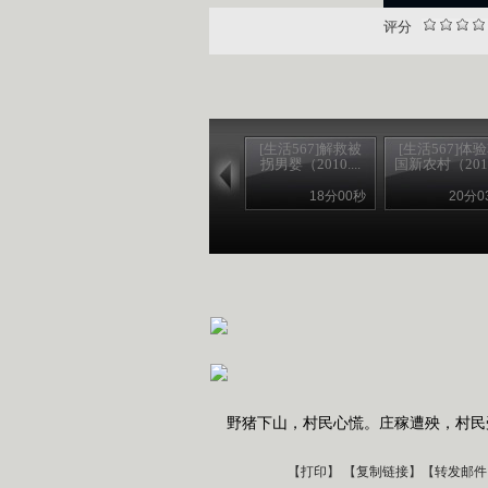
评分
[生活567]解救被
[生活567]体
拐男婴（2010....
国新农村（2010.
18分00秒
20分0
野猪下山，村民心慌。庄稼遭殃，村民
【
打印
】 【
复制链接
】【
转发邮件