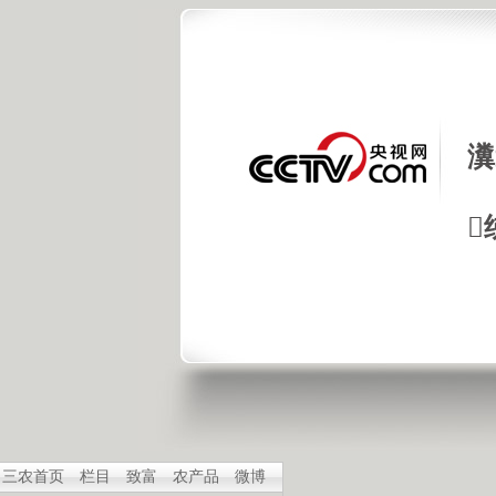
瀵

三农首页
栏目
致富
农产品
微博