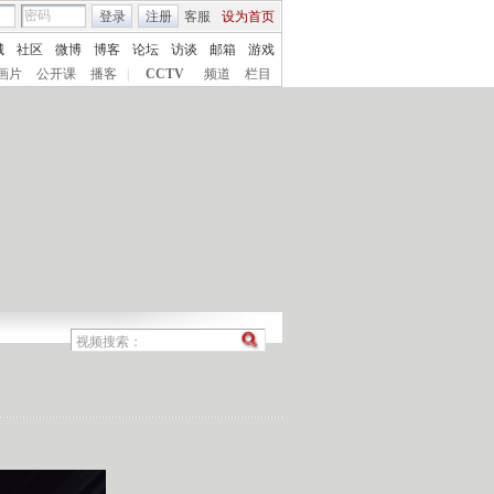
登录
注册
客服
设为首页
城
社区
微博
博客
论坛
访谈
邮箱
游戏
画片
公开课
播客
|
CCTV
频道
栏目
7