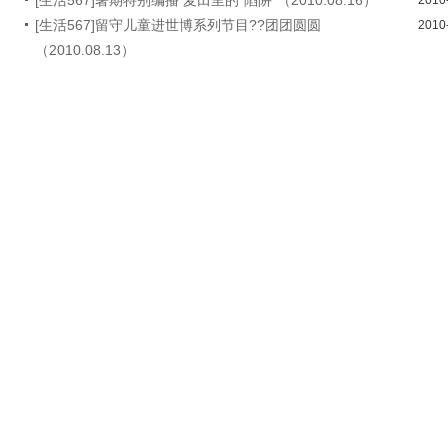
[生活567]暑期特别编播 麦田里的“陷阱”（2010.08.16）
2010
[生活567]留守儿童进世博系列节目??团团圆圆
2010
（2010.08.13）