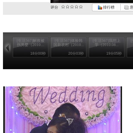
评分
排行榜
意
[生活567]解救被
[生活567]体验韩
[生活567]我想上
拐男婴（2010....
国新农村（2010...
学（2010.08...
18分00秒
20分03秒
19分05秒