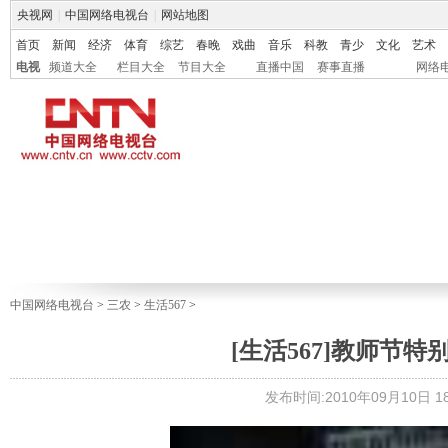
央视网
|
中国网络电视台
|
网站地图
首页
新闻
经济
体育
综艺
春晚
戏曲
音乐
科教
青少
文化
艺术
电视
频道大全
栏目大全
节目大全
直播中国
赛事直播
网络
中国网络电视台
>
三农
>
生活567
>
[生活567]教师节特别节
发布时间:2010年09月10日 18: