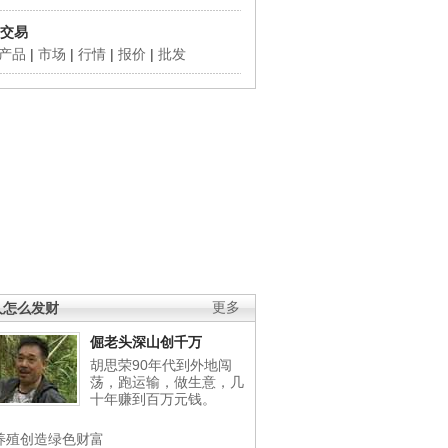
交易
产品
|
市场
|
行情
|
报价
|
批发
人怎么发财
更多
倔老头深山创千万
胡思荣90年代到外地闯
荡，跑运输，做生意，几
十年赚到百万元钱。
养殖创造绿色财富