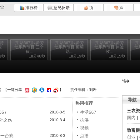
排行榜
意见反馈
顶
踩
期特
[生活567]我爱劳
[生活567]我爱劳
[生活567]我爱劳
[
安
动系列节目 三个
动系列节目 葡萄
动系列节目 体验
动
孩...
熟...
牧...
3秒
18分46秒
18分19秒
18分15秒
锘�
】
【一键分享
】
责任编辑：刘岩
导航
热词推荐
三农资
05）
生活567
2010-8-5
国内
|
意外之伤
抗洪
2010-8-4
视频
致富殿
子一台戏
点播
2010-8-3
创业
|