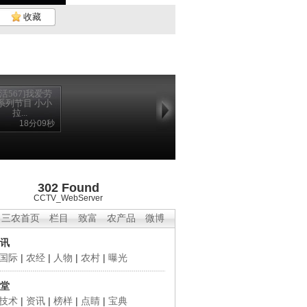
收藏
生活567]我爱劳
系列节目 小小
拉...
18分09秒
302 Found
CCTV_WebServer
三农首页
栏目
致富
农产品
微博
讯
国际
|
农经
|
人物
|
农村
|
曝光
堂
技术
|
资讯
|
榜样
|
点睛
|
宝典