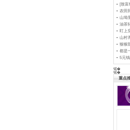
[致富
农田
山坳
油茶
盯上
山村养
猕猴
都是
5元
锘�
锘�
重点推