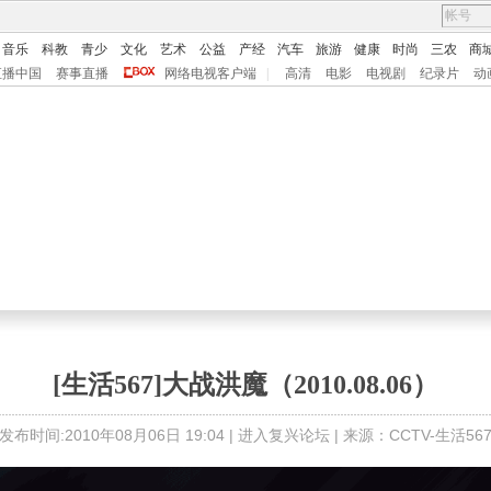
音乐
科教
青少
文化
艺术
公益
产经
汽车
旅游
健康
时尚
三农
商
直播中国
赛事直播
网络电视客户端
|
高清
电影
电视剧
纪录片
动
[生活567]大战洪魔（2010.08.06）
发布时间:2010年08月06日 19:04 |
进入复兴论坛
| 来源：CCTV-生活56