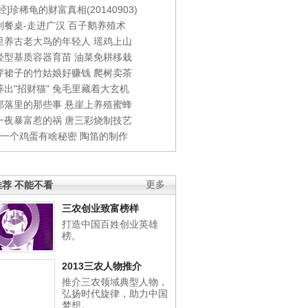
经]珍稀龟的财富真相(20140903)
到餐桌-走进广汉
百子鹅养殖术
里养古老大鸟的年轻人
瑶鸡上山
轻型基质容器育苗
油菜免耕移栽
穿裙子的竹姑娘好赚钱
爬树卖茶
出"招财猫"
兔毛里藏着大玄机
部落里的那些事
悬崖上养殖蜜蜂
一夜暴富惹的祸
唐三彩烧制技艺
钱一个鸡蛋有啥秘密
陶笛的制作
荐 不能不看
更多
三农创业致富榜样
打造中国百姓创业英雄
榜。
2013三农人物推介
推介三农领域典型人物，
弘扬时代旋律，助力中国
梦想。