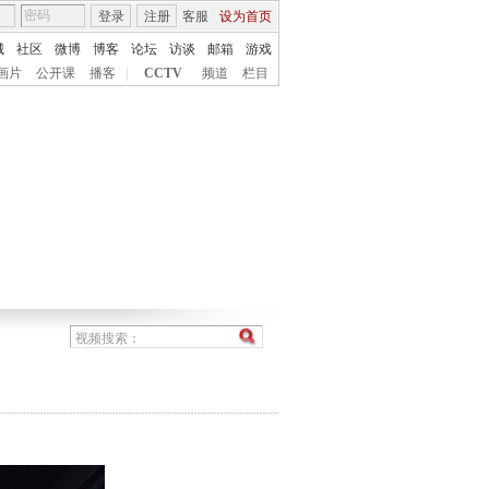
登录
注册
客服
设为首页
城
社区
微博
博客
论坛
访谈
邮箱
游戏
画片
公开课
播客
|
CCTV
频道
栏目
7