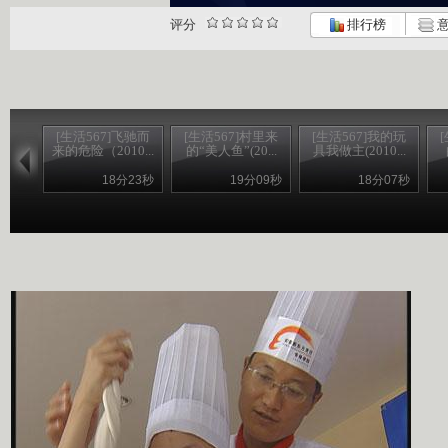
评分
排行榜
意
[生活567]飞驰而
[生活567]村里来
[生活567]我的玩
来的危险（2010...
的“美人鱼”(20...
具我做主(2010...
18分23秒
19分09秒
18分07秒