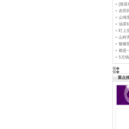
[致富
农田
山坳
油茶
盯上
山村养
猕猴
都是
5元
锘�
锘�
重点推