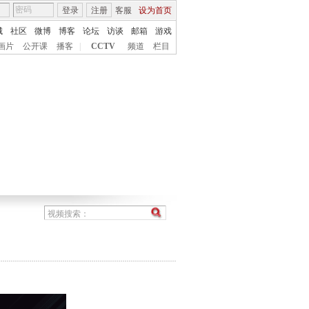
登录
注册
客服
设为首页
城
社区
微博
博客
论坛
访谈
邮箱
游戏
画片
公开课
播客
|
CCTV
频道
栏目