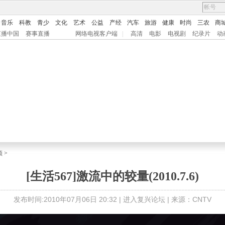
音乐
科教
青少
文化
艺术
公益
产经
汽车
旅游
健康
时尚
三农
商
直播中国
赛事直播
网络电视客户端
|
高清
电影
电视剧
纪录片
动
频
>
[生活567]激流中的较量(2010.7.6)
发布时间:2010年07月06日 20:32 |
进入复兴论坛
| 来源：CNTV