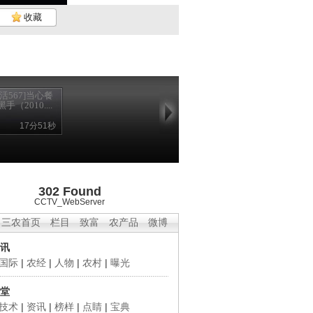
收藏
生活567]当心餐
手（2010....
17分51秒
302 Found
CCTV_WebServer
三农首页
栏目
致富
农产品
微博
讯
国际
|
农经
|
人物
|
农村
|
曝光
堂
技术
|
资讯
|
榜样
|
点睛
|
宝典