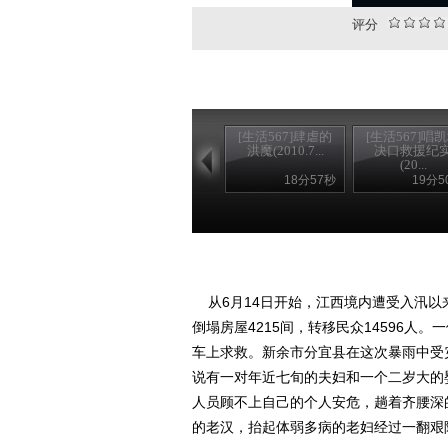
评分
[生活567]肆虐的
[生活567]唱
洪魔(2010.7...
决口救援纪
(20...
18分57秒
19分5
从6月14日开始，江西境内遭受入汛以来
倒塌房屋4215间，转移民众14596
车上求救。新余市分宜县在这次暴雨中受
说有一对年近七旬的夫妇和一个二岁大的
人员顾不上自己的个人安危，趟着齐腰深
的老汉，抬起体弱多病的老妇经过一翻艰