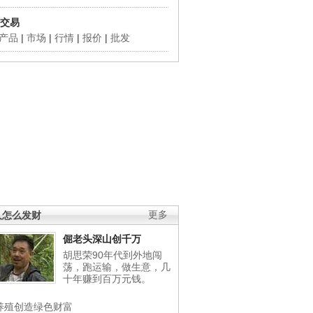
交易
产品
|
市场
|
行情
|
报价
|
批发
人怎么发财
更多
倔老头深山创千万
胡思荣90年代到外地闯
荡，跑运输，做生意，几
十年赚到百万元钱。
养殖创造绿色财富