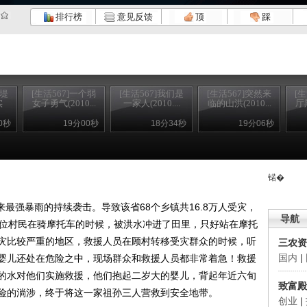
排行榜
意见反馈
顶
踩
凯堤
[生活567]一个弱
[生活567]我们是
[生活567]突然来
[
实
女子勇气(2010...
一家人(2010....
临的山洪(2010...
厅黑
0秒
19分00秒
18分34秒
19分06秒
锘�
最强暴雨的持续袭击。导致该省68个乡镇共16.8万人受灾，
导航
人。一位村民在骑摩托车的时候，被洪水冲进了田里，只好站在摩托
灾比较严重的地区，救援人员在顾村转移受灾群众的时候，听
三农资
国内
|
婴儿还处在危险之中，现场群众和救援人员都非常着急！救援
的水对他们实施救援，他们抱起二岁大的婴儿，背起年近六旬
致富殿
险的淌涉，终于将这一家祖孙三人营救到安全地带。
创业
|