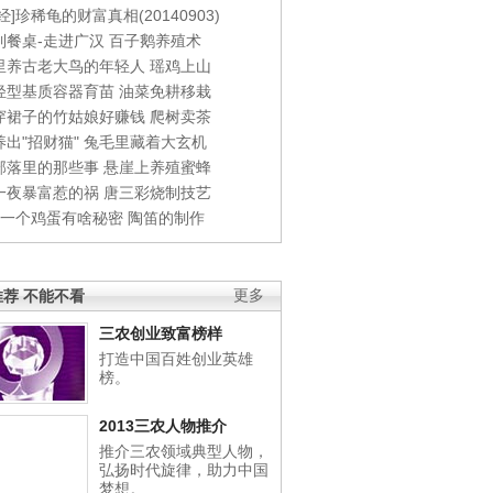
经]珍稀龟的财富真相(20140903)
到餐桌-走进广汉
百子鹅养殖术
里养古老大鸟的年轻人
瑶鸡上山
轻型基质容器育苗
油菜免耕移栽
穿裙子的竹姑娘好赚钱
爬树卖茶
出"招财猫"
兔毛里藏着大玄机
部落里的那些事
悬崖上养殖蜜蜂
一夜暴富惹的祸
唐三彩烧制技艺
钱一个鸡蛋有啥秘密
陶笛的制作
荐 不能不看
更多
三农创业致富榜样
打造中国百姓创业英雄
榜。
2013三农人物推介
推介三农领域典型人物，
弘扬时代旋律，助力中国
梦想。