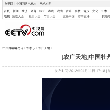
央视网
|
中国网络电视台
|
网站地图
首页
新闻
经济
体育
综艺
春晚
戏曲
音乐
科教
青少
文化
艺术
电视
频道大全
栏目大全
节目大全
直播中国
赛事直播
网络
中国网络电视台
>
农家乐
>
农广天地
>
[农广天地]中国牡丹品
发布时间:2012年04月11日 17:18 |