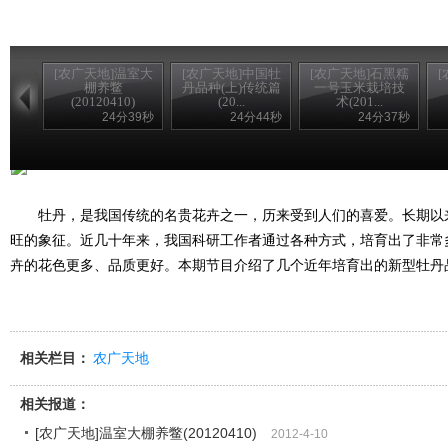
[农广天地]温室大
[农广天地]中国牡
[农广天地]石黑糯
棚养鳖
丹品种(上)传统篇
一号玉米栽培技
(20120410)
(20...
术(201...
24分39秒
24分44秒
24分37秒
牡丹，是我国传统的名贵花卉之一，历来受到人们的喜爱。长期以
旺的象征。近几十年来，我国科研工作者通过各种方式，培育出了非常
卉的花色更多、品质更好。本期节目介绍了几个近年培育出的新型牡丹
相关栏目：
农广天地
相关报道：
[农广天地]温室大棚养鳖(20120410)
2012-4-10