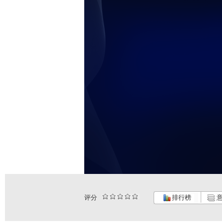
未
评分
排行榜
意