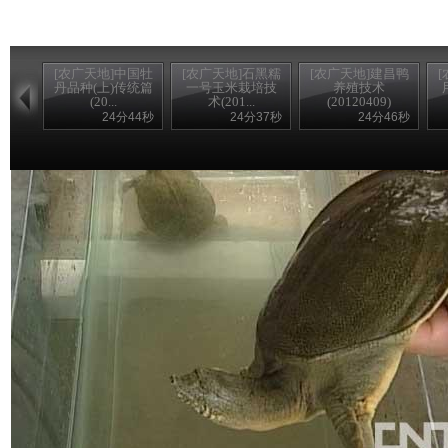
[农广天地]中国牡
[农广天地]石黑糯
[农广天地]建昌鸭
丹品种(上)传统篇
一号玉米栽培技
养殖技术
(20...
术(201...
(20120409)
24分44秒
24分37秒
24分46秒