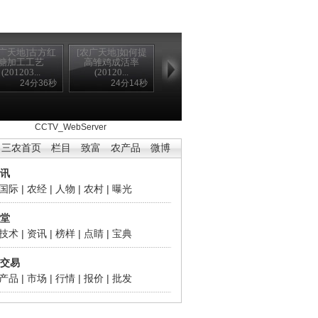
农广天地]古方红
[农广天地]如何提
糖加工工艺
高雏鸡成活率
(201203...
(20120...
24分36秒
24分14秒
302 Found
CCTV_WebServer
三农首页
栏目
致富
农产品
微博
讯
国际
|
农经
|
人物
|
农村
|
曝光
堂
技术
|
资讯
|
榜样
|
点睛
|
宝典
交易
产品
|
市场
|
行情
|
报价
|
批发