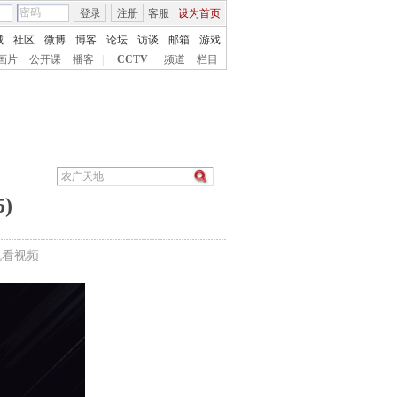
登录
注册
客服
设为首页
城
社区
微博
博客
论坛
访谈
邮箱
游戏
画片
公开课
播客
|
CCTV
频道
栏目
)
机看视频