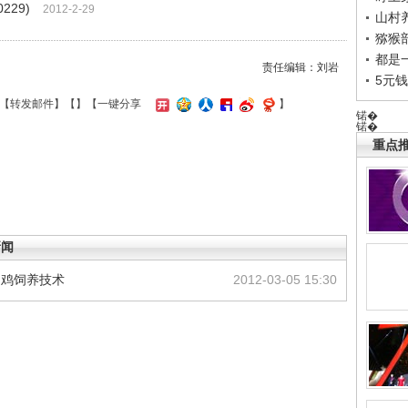
229)
2012-2-29
山村养
猕猴
都是
责任编辑：刘岩
5元
【
转发邮件
】【
】
【一键分享
】
锘�
锘�
重点推
新闻
0肉鸡饲养技术
2012-03-05 15:30