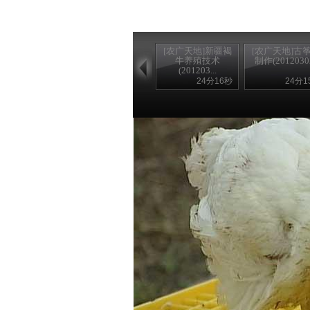
[农广天地]新疆褐
[农广天地]古
牛养殖技术
制作(2012030
(201203...
24分16秒
24分1