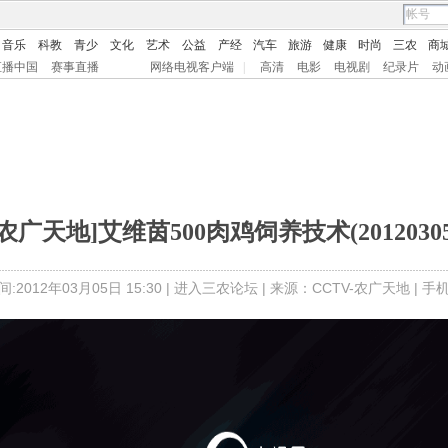
音乐
科教
青少
文化
艺术
公益
产经
汽车
旅游
健康
时尚
三农
商
直播中国
赛事直播
网络电视客户端
|
高清
电影
电视剧
纪录片
动
[农广天地]艾维茵500肉鸡饲养技术(20120305
:2012年03月05日 15:30 |
进入三农论坛
| 来源：CCTV-农广天地 |
手