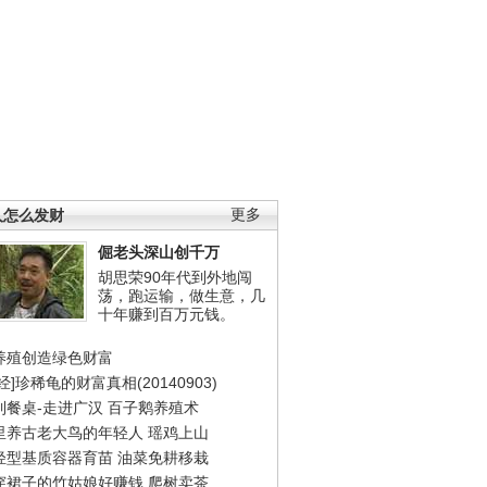
人怎么发财
更多
倔老头深山创千万
胡思荣90年代到外地闯
荡，跑运输，做生意，几
十年赚到百万元钱。
养殖创造绿色财富
经]珍稀龟的财富真相(20140903)
到餐桌-走进广汉
百子鹅养殖术
里养古老大鸟的年轻人
瑶鸡上山
轻型基质容器育苗
油菜免耕移栽
穿裙子的竹姑娘好赚钱
爬树卖茶