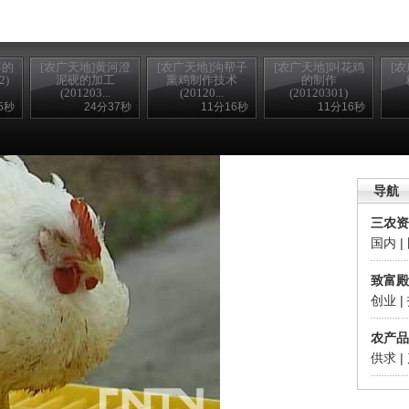
筝的
[农广天地]黄河澄
[农广天地]沟帮子
[农广天地]叫花鸡
[
2)
泥砚的加工
熏鸡制作技术
的制作
(201203...
(20120...
(20120301)
5秒
24分37秒
11分16秒
11分16秒
锘�
导航
三农资
国内
|
致富殿
创业
|
农产品
供求
|