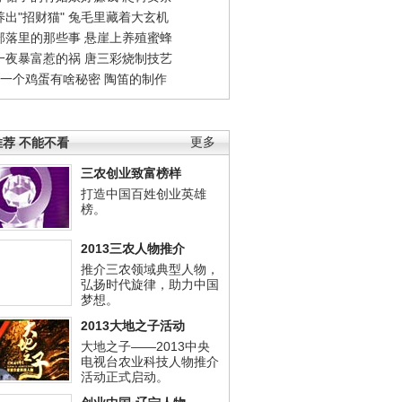
出"招财猫"
兔毛里藏着大玄机
部落里的那些事
悬崖上养殖蜜蜂
一夜暴富惹的祸
唐三彩烧制技艺
钱一个鸡蛋有啥秘密
陶笛的制作
荐 不能不看
更多
三农创业致富榜样
打造中国百姓创业英雄
榜。
2013三农人物推介
推介三农领域典型人物，
弘扬时代旋律，助力中国
梦想。
2013大地之子活动
大地之子——2013中央
电视台农业科技人物推介
活动正式启动。