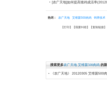
[农广天地]如何提高雏鸡成活率(20120
热词：
农广天地
艾维茵500肉鸡
饲养技术
【
打印
】【
我要纠错
】【
复制链接
】
搜索更多
农广天地
艾维茵500肉鸡
的
《农广天地》 20120305 艾维茵50