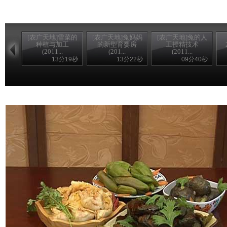
[农广天地]雪菜的
[农广天地]兔妈妈
[农广天地]兔的人
种植与加工
的新型育婴房
工授精技术
(2011...
(201...
(2011...
13分19秒
13分22秒
09分40秒