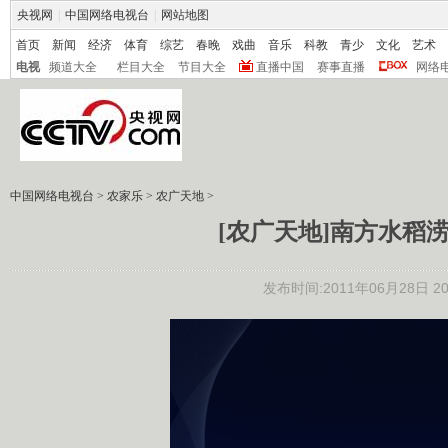
央视网
|
中国网络电视台
|
网站地图
首页
新闻
经济
体育
综艺
春晚
戏曲
音乐
科教
青少
文化
艺术
电视
频道大全
栏目大全
节目大全
直播中国
赛事直播
网络
中国网络电视台
>
农家乐
>
农广天地
>
[农广天地]南方水稻涝
发布时间:2011年06月28日 20: