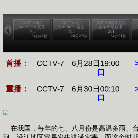
《农广天地》
《农广天地》
[农广天地]莱芜黑
20110628 夜幕
20110627 紫皮
山羊养殖技术
下...
蒜...
（201...
24分41秒
24分22秒
24分31秒
首播：
CCTV-7 6月28日19:00
口
重播：
CCTV-7 6月30日00:10
口
在我国，每年的七、八月份是高温多雨、台
河、沿江地区容易发生洪涝灾害，而这个时