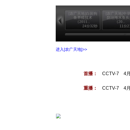
[农广天地]白斑狗
[农广天地]中
鱼养殖技术
防治海水鱼疾
（2011...
（20...
24分32秒
11分2
进入[农广天地]>>
首播：
CCTV-7 4
重播：
CCTV-7 4