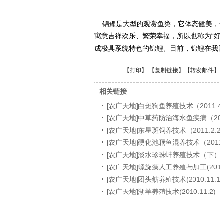
锦鲤是大型的观赏鱼类，它体态健美，色
寓意吉祥欢乐、繁荣幸福，所以也称为“好
成极具系统特色的锦鲤。目前，锦鲤在我
【
打印
】 【
复制链接
】【
转发邮件
】
相关链接
[农广天地]白斑狗鱼养殖技术（2011.4
[农广天地]中草药防治海水鱼疾病（2011
[农广天地]东星斑饲养技术（2011.2.
[农广天地]硬化池藕鱼混养技术（2011.
[农广天地]淡水珍珠蚌养殖技术（下）(201
[农广天地]螺旋藻人工养殖与加工(2010.
[农广天地]团头鲂养殖技术(2010.11.1
[农广天地]湖羊养殖技术(2010.11.2)