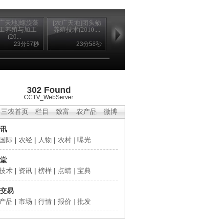
农广天地]螺旋藻
[农广天地]团头鲂
[农广天地]湖羊养
工养殖与加工
养殖技术(2010....
殖技术(2010.1...
(20...
23分57秒
23分58秒
23分48秒
302 Found
CCTV_WebServer
三农首页
栏目
致富
农产品
微博
讯
国际
|
农经
|
人物
|
农村
|
曝光
堂
技术
|
资讯
|
榜样
|
点睛
|
宝典
交易
产品
|
市场
|
行情
|
报价
|
批发