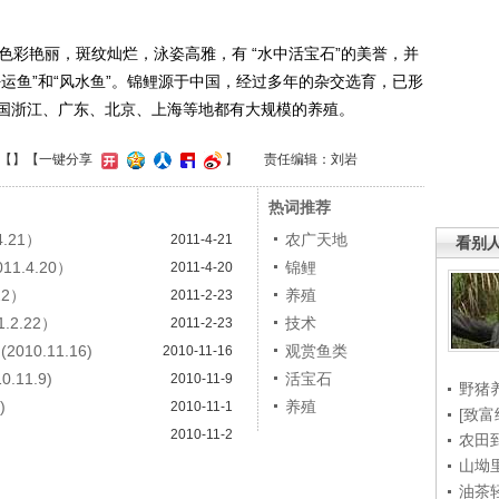
彩艳丽，斑纹灿烂，泳姿高雅，有 “水中活宝石”的美誉，并
运鱼”和“风水鱼”。锦鲤源于中国，经过多年的杂交选育，已形
国浙江、广东、北京、上海等地都有大规模的养殖。
【
】
【一键分享
】
责任编辑：刘岩
热词推荐
.21）
农广天地
2011-4-21
看别
.4.20）
锦鲤
2011-4-20
22）
养殖
2011-2-23
2.22）
技术
2011-2-23
0.11.16)
观赏鱼类
2010-11-16
11.9)
活宝石
2010-11-9
野猪
)
养殖
2010-11-1
[致富
2010-11-2
农田
山坳
油茶