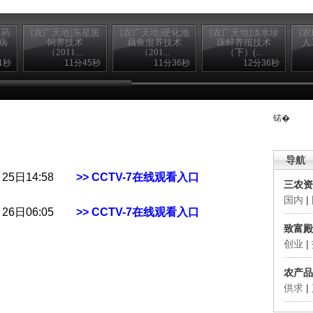
草药
[农广天地]东星斑
[农广天地]硬化池
[农广天地]淡水珍
[
病
饲养技术
藕鱼混养技术
珠蚌养殖技术
人
（2011....
（201...
（下）(...
1秒
11分45秒
11分36秒
12分36秒
锘�
导航
月25日14:58
>> CCTV-7在线观看入口
三农资
国内
|
月26日06:05
>> CCTV-7在线观看入口
致富殿
创业
|
农产品
供求
|