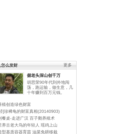
人怎么发财
更多
倔老头深山创千万
胡思荣90年代到外地闯
荡，跑运输，做生意，几
十年赚到百万元钱。
养殖创造绿色财富
经]珍稀龟的财富真相(20140903)
到餐桌-走进广汉
百子鹅养殖术
里养古老大鸟的年轻人
瑶鸡上山
轻型基质容器育苗
油菜免耕移栽