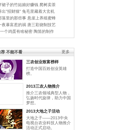
穿裙子的竹姑娘好赚钱
爬树卖茶
出"招财猫"
兔毛里藏着大玄机
部落里的那些事
悬崖上养殖蜜蜂
一夜暴富惹的祸
唐三彩烧制技艺
钱一个鸡蛋有啥秘密
陶笛的制作
荐 不能不看
更多
三农创业致富榜样
打造中国百姓创业英雄
榜。
2013三农人物推介
推介三农领域典型人物，
弘扬时代旋律，助力中国
梦想。
2013大地之子活动
大地之子——2013中央
电视台农业科技人物推介
活动正式启动。