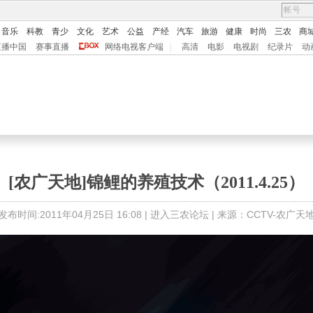
音乐
科教
青少
文化
艺术
公益
产经
汽车
旅游
健康
时尚
三农
商
直播中国
赛事直播
网络电视客户端
|
高清
电影
电视剧
纪录片
动
[农广天地]锦鲤的养殖技术（2011.4.25）
发布时间:2011年04月25日 16:08 |
进入三农论坛
| 来源：CCTV-农广天