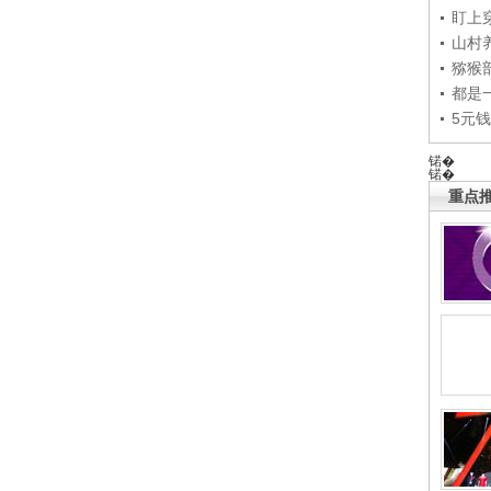
盯上
山村养
猕猴
都是
5元
锘�
锘�
重点推