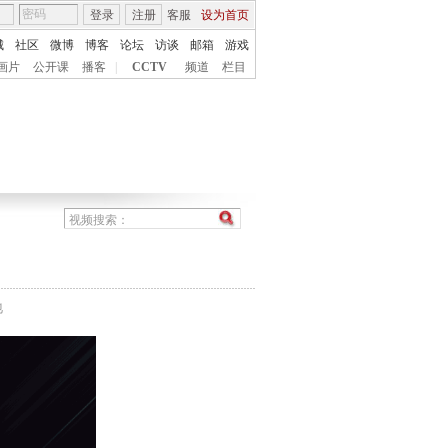
登录
注册
客服
设为首页
城
社区
微博
博客
论坛
访谈
邮箱
游戏
画片
公开课
播客
|
CCTV
频道
栏目
地