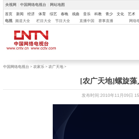
央视网
|
中国网络电视台
|
网站地图
首页
新闻
经济
体育
综艺
春晚
戏曲
音乐
科教
青少
文化
艺术
电视
频道大全
栏目大全
节目大全
直播中国
赛事直播
网络
中国网络电视台
>
农家乐
>
农广天地
>
[农广天地]螺旋藻人工
发布时间:2010年11月09日 15: