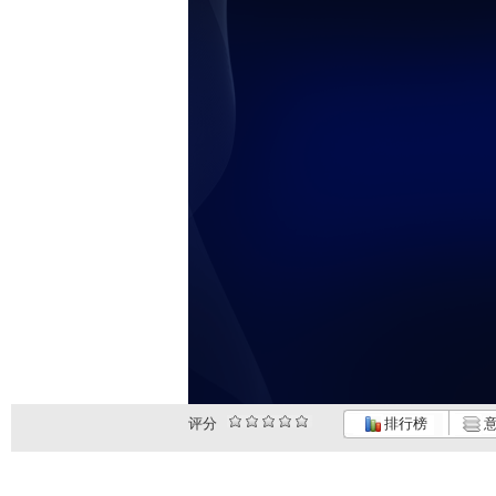
未
评分
排行榜
意