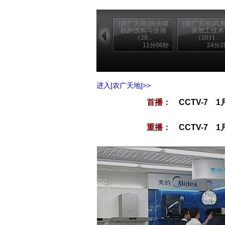
[农广天地]抽油烟
[农广天地]武
机的选购与使用
茶加工技术
（20...
（2011...
11分06秒
24分2
进入[农广天地]>>
首播：
CCTV-7 1
重播：
CCTV-7 1