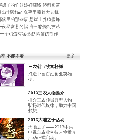
穿裙子的竹姑娘好赚钱
爬树卖茶
出"招财猫"
兔毛里藏着大玄机
部落里的那些事
悬崖上养殖蜜蜂
一夜暴富惹的祸
唐三彩烧制技艺
钱一个鸡蛋有啥秘密
陶笛的制作
荐 不能不看
更多
三农创业致富榜样
打造中国百姓创业英雄
榜。
2013三农人物推介
推介三农领域典型人物，
弘扬时代旋律，助力中国
梦想。
2013大地之子活动
大地之子——2013中央
电视台农业科技人物推介
活动正式启动。