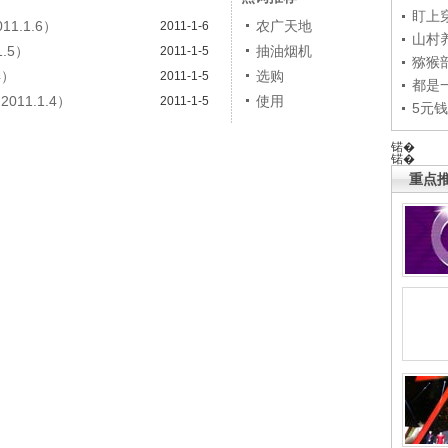
盯上
1.1.6）
农广天地
2011-1-6
山村养
.5）
抽油烟机
2011-1-5
猕猴
4）
选购
2011-1-5
都是
11.1.4）
使用
2011-1-5
5元
锘�
锘�
重点推