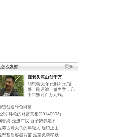
人怎么发财
更多
倔老头深山创千万
胡思荣90年代到外地闯
荡，跑运输，做生意，几
十年赚到百万元钱。
养殖创造绿色财富
经]珍稀龟的财富真相(20140903)
到餐桌-走进广汉
百子鹅养殖术
里养古老大鸟的年轻人
瑶鸡上山
轻型基质容器育苗
油菜免耕移栽