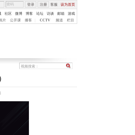
登录
注册
客服
设为首页
城
社区
微博
博客
论坛
访谈
邮箱
游戏
画片
公开课
播客
|
CCTV
频道
栏目
）
地