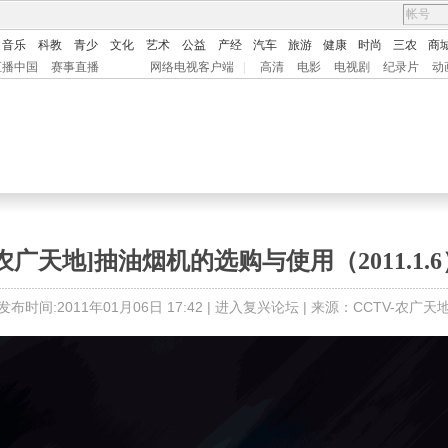
音乐
科教
青少
文化
艺术
公益
产经
汽车
旅游
健康
时尚
三农
商
直播中国
赛事直播
网络电视客户端
|
高清
电影
电视剧
纪录片
动
[农广天地]抽油烟机的选购与使用（2011.1.6
发布时间:2011年01月06日 17:42 |
进入复兴论坛
| 来源：CCTV-农广天