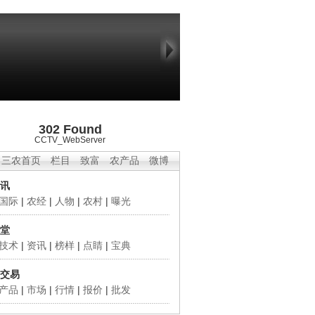
302 Found
CCTV_WebServer
三农首页
栏目
致富
农产品
微博
讯
国际
|
农经
|
人物
|
农村
|
曝光
堂
技术
|
资讯
|
榜样
|
点睛
|
宝典
交易
产品
|
市场
|
行情
|
报价
|
批发