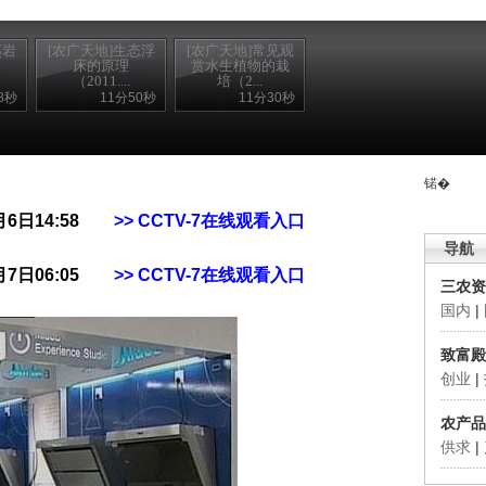
夷岩
[农广天地]生态浮
[农广天地]常见观
床的原理
赏水生植物的栽
（2011....
培（2...
8秒
11分50秒
11分30秒
锘�
月6日14:58
>> CCTV-7在线观看入口
导航
月7日06:05
>> CCTV-7在线观看入口
三农资
国内
|
致富殿
创业
|
农产品
供求
|