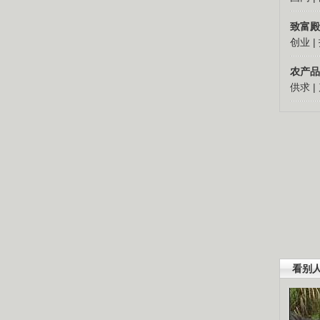
致富殿
创业
|
农产品
供求
|
看别