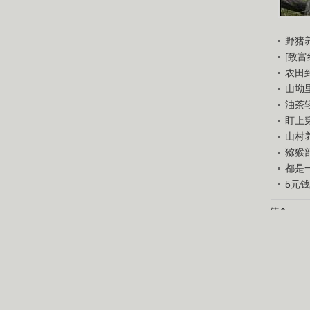
野猪
[致富
农田
山坳
油茶
盯上
山村养
猕猴
都是
5元
锘�
锘�
重点推