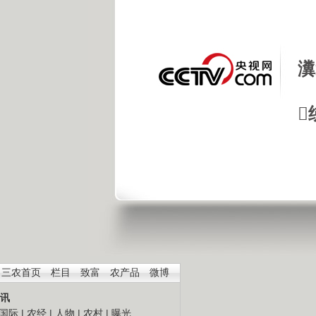
瀵

三农首页
栏目
致富
农产品
微博
讯
国际
|
农经
|
人物
|
农村
|
曝光