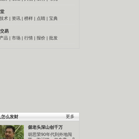
堂
技术
|
资讯
|
榜样
|
点睛
|
宝典
交易
产品
|
市场
|
行情
|
报价
|
批发
人怎么发财
更多
倔老头深山创千万
胡思荣90年代到外地闯