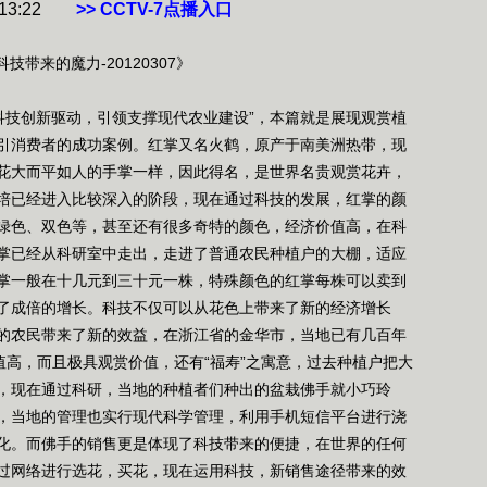
3:22
>> CCTV-7点播入口
来的魔力-20120307》
科技创新驱动，引领支撑现代农业建设”，本篇就是展现观赏植
引消费者的成功案例。红掌又名火鹤，原产于南美洲热带，现
花大而平如人的手掌一样，因此得名，是世界名贵观赏花卉，
培已经进入比较深入的阶段，现在通过科技的发展，红掌的颜
绿色、双色等，甚至还有很多奇特的颜色，经济价值高，在科
掌已经从科研室中走出，走进了普通农民种植户的大棚，适应
掌一般在十几元到三十元一株，特殊颜色的红掌每株可以卖到
了成倍的增长。科技不仅可以从花色上带来了新的经济增长
的农民带来了新的效益，在浙江省的金华市，当地已有几百年
值高，而且极具观赏价值，还有“福寿”之寓意，过去种植户把大
，现在通过科研，当地的种植者们种出的盆栽佛手就小巧玲
，当地的管理也实行现代科学管理，利用手机短信平台进行浇
化。而佛手的销售更是体现了科技带来的便捷，在世界的任何
过网络进行选花，买花，现在运用科技，新销售途径带来的效