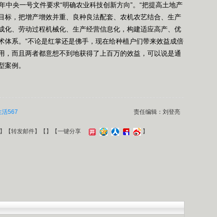
2年中央一号文件要求“明确农业科技创新方向”。“把提高土地产
目标，把增产增效并重、良种良法配套、农机农艺结合、生产
成化、劳动过程机械化、生产经营信息化，构建适应高产、优
术体系。”不论是红掌还是佛手，现在给种植户们带来效益成倍
用，而且两者都意想不到地获得了上百万的效益，可以说是通
型案例。
生活567
责任编辑：刘登亮
】【
转发邮件
】【
】
【一键分享
】