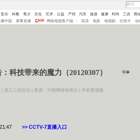
音乐
科教
青少
文化
艺术
公益
产经
汽车
旅游
健康
时尚
三农
商
直播中国
赛事直播
网络电视客户端
|
高清
电影
电视剧
纪录片
动
：科技带来的魔力（20120307）
锘�
 |
进入三农论坛
| 来源：中国网络电视台 |
手机看视频
1:47
>> CCTV-7直播入口