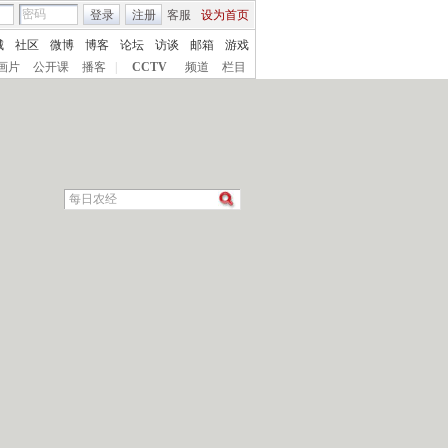
登录
注册
客服
设为首页
城
社区
微博
博客
论坛
访谈
邮箱
游戏
画片
公开课
播客
|
CCTV
频道
栏目