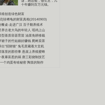
荡，跑运输，做生意，几
十年赚到百万元钱。
养殖创造绿色财富
经]珍稀龟的财富真相(20140903)
到餐桌-走进广汉
百子鹅养殖术
里养古老大鸟的年轻人
瑶鸡上山
轻型基质容器育苗
油菜免耕移栽
穿裙子的竹姑娘好赚钱
爬树卖茶
出"招财猫"
兔毛里藏着大玄机
部落里的那些事
悬崖上养殖蜜蜂
一夜暴富惹的祸
唐三彩烧制技艺
钱一个鸡蛋有啥秘密
陶笛的制作
荐 不能不看
更多
三农创业致富榜样
打造中国百姓创业英雄
榜。