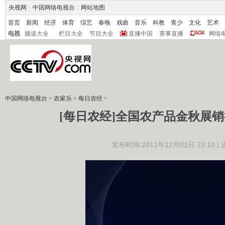
央视网
|
中国网络电视台
|
网站地图
首页
新闻
经济
体育
综艺
春晚
戏曲
音乐
科教
青少
文化
艺术
电视
频道大全
栏目大全
节目大全
直播中国
赛事直播
网络
中国网络电视台
>
农家乐
>
每日农经
>
[每日农经]全国农产品金秋展销行-
发布时间:2011年12月01日 23:10 |