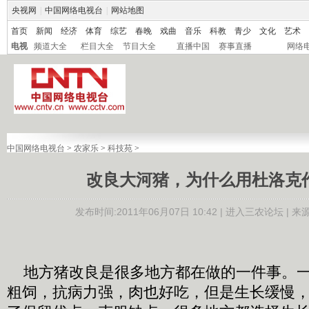
央视网
|
中国网络电视台
|
网站地图
首页
新闻
经济
体育
综艺
春晚
戏曲
音乐
科教
青少
文化
艺术
电视
频道大全
栏目大全
节目大全
直播中国
赛事直播
网络
中国网络电视台
>
农家乐
>
科技苑
>
改良大河猪，为什么用杜洛克
发布时间:2011年06月07日 10:42 |
进入三农论坛
| 来
地方猪改良是很多地方都在做的一件事。一
粗饲，抗病力强，肉也好吃，但是生长缓慢