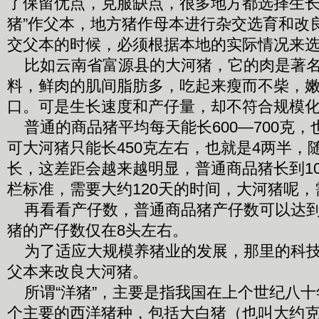
了保留优点，克服缺点，很多地方都选择生长
猪”作父本，地方猪作母本进行杂交选育和改
交父本的时候，必须根据本地的实际情况来
比如云南省富源县的大河猪，它的肉是著名
料，鲜肉的肌间脂肪多，吃起来瘦而不柴，
口。可是生长速度和产仔量，却不符合规模
普通的商品猪平均每天能长600—700克，
可大河猪只能长450克左右，也就是4两半，
长，这差距会越来越明显，普通商品猪长到1
栏标准，需要大约120天的时间，大河猪呢
再看看产仔数，普通商品猪产仔数可以达到
猪的产仔数仅在8头左右。
为了适应大规模养猪业的发展，那里的科技人
父本来改良大河猪。
所谓“洋猪”，主要是指我国在上个世纪八十
个主要的西洋猪种，包括大白猪（也叫大约