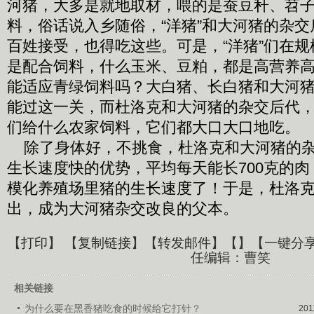
河猪，大多是就地取材，喂的是蚕豆秆、苕
料，俗话说入乡随俗，“洋猪”和大河猪的杂
百姓接受，也得吃这些。可是，“洋猪”们在
是配合饲料，什么玉米、豆粕，都是高营养
能适应青绿饲料吗？大白猪、长白猪和大河
能过这一关，而杜洛克和大河猪的杂交后代
们给什么农家饲料，它们都大口大口地吃。
除了身体好，不挑食，杜洛克和大河猪的杂
生长速度快的优势，平均每天能长700克的
模化养殖场里猪的生长速度了！于是，杜洛克
出，成为大河猪杂交改良的父本。
【
打印
】 【
复制链接
】【
转发邮件
】【
】
【一键分
任编辑：曹笑
相关链接
为什么要在黑香猪吃食的时候给它打针？
201