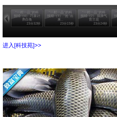
“一村一品”的科
“一村一品”的科
“一村一品”的科
技经（4） 巧算计
技经（3） “抢”出
技经（2） 摸脾气
技
养白鱼
来...
育兰花
23分32秒
23分15秒
23分24秒
进入[科技苑]>>