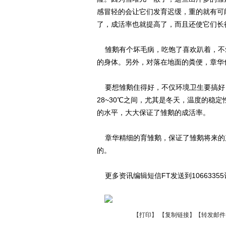
感冒轻的会让它们发育迟缓，重的就有可
了，成活率也就提高了，而且还使它们长
雏鹅有个坏毛病，吃饱了喜欢趴着，不
的身体。另外，对落在地面的粪便，章华
要想雏鹅住得好，不仅环境卫生要搞好，
28~30℃之间，尤其是冬天，温度的稳
的水平，大大保证了雏鹅的成活率。
章华精细的育雏鹅，保证了雏鹅将来的
的。
更多资讯编辑短信FT发送到1066335
【
打印
】 【
复制链接
】【
转发邮件