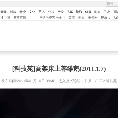
音乐
科教
青少
文化
艺术
公益
产经
汽车
旅游
健康
时尚
三农
商
直播中国
赛事直播
网络电视客户端
|
高清
电影
电视剧
纪录片
动
[科技苑]高架床上养雏鹅(2011.1.7)
发布时间:2011年01月10日 09:46 |
进入复兴论坛
| 来源：CCTV-科技苑