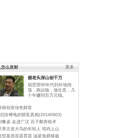
人怎么发财
更多
倔老头深山创千万
胡思荣90年代到外地闯
荡，跑运输，做生意，几
十年赚到百万元钱。
养殖创造绿色财富
经]珍稀龟的财富真相(20140903)
到餐桌-走进广汉
百子鹅养殖术
里养古老大鸟的年轻人
瑶鸡上山
轻型基质容器育苗
油菜免耕移栽