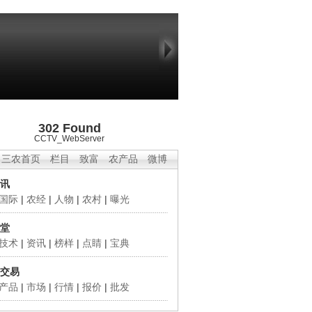
302 Found
CCTV_WebServer
三农首页
栏目
致富
农产品
微博
讯
国际
|
农经
|
人物
|
农村
|
曝光
堂
技术
|
资讯
|
榜样
|
点睛
|
宝典
交易
产品
|
市场
|
行情
|
报价
|
批发