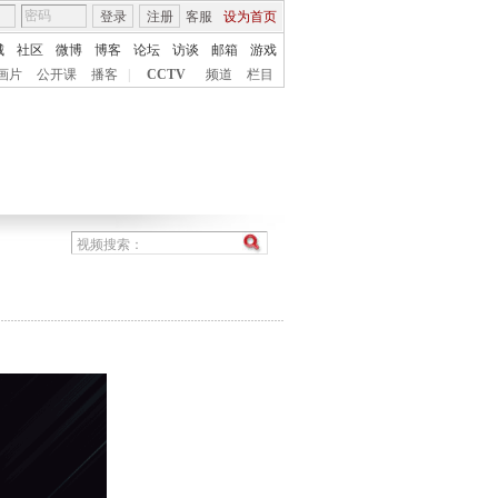
登录
注册
客服
设为首页
城
社区
微博
博客
论坛
访谈
邮箱
游戏
画片
公开课
播客
|
CCTV
频道
栏目