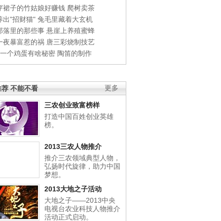
穿裙子的竹姑娘好赚钱
爬树卖茶
出"招财猫"
兔毛里藏着大玄机
部落里的那些事
悬崖上养殖蜜蜂
一夜暴富惹的祸
唐三彩烧制技艺
钱一个鸡蛋有啥秘密
陶笛的制作
荐 不能不看
更多
三农创业致富榜样
打造中国百姓创业英雄
榜。
2013三农人物推介
推介三农领域典型人物，
弘扬时代旋律，助力中国
梦想。
2013大地之子活动
大地之子——2013中央
电视台农业科技人物推介
活动正式启动。