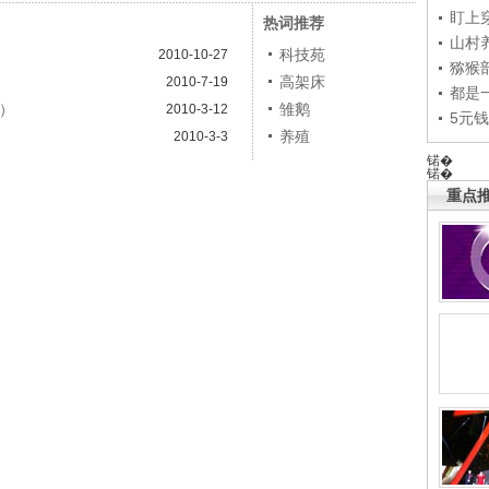
盯上
热词推荐
山村养
科技苑
2010-10-27
猕猴
高架床
2010-7-19
都是
2）
雏鹅
2010-3-12
5元
养殖
2010-3-3
锘�
锘�
重点推