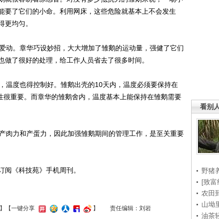
能要了它们的小命。利用网床，这些危险就基本上不会发生
得更均匀。
爱动。章华巧设妙招，大大增加了雏鹅的运动量，强健了它们
也做了很好的处理，给工作人员省去了很多时间。
温度也得控制好。雏鹅出壳的10天内，温度必须要保持在
定性很重要。而章华的雏鹅舍内，温度基本上能保持在雏鹅需要
看别
产肉力和产蛋力，因此加强雏鹅期间的管理工作，是至关重要
5订阅《科技苑》手机周刊。
野猪
[致富
农田
山坳
】
【一键分享
】
责任编辑：刘岩
油茶