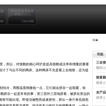
资源
[科技苑]冬季多养
..
一茬鹅(2010.3...
4秒
23分10秒
锘�
导航
三农资
受，所以，对雏鹅的精心呵护是提高雏鹅成活率和增重的重要
国内
|
设计了与众不同的网床。这种网床不光是看上去细致，还为提
致富殿
创业
|
别怕冷，周围温度稍微低一点，它们就会挤在一起取暖，俗
农产品
只雏鹅挤在一起是常有的事，里三层外三层地挤着，被挤在里边的
供求
|
都有可能出现。即使没被憋死或者挤伤，挤出一身汗来也很危
鹅就很容易着凉感冒。对没有多少抵抗力的雏鹅来说，一场小