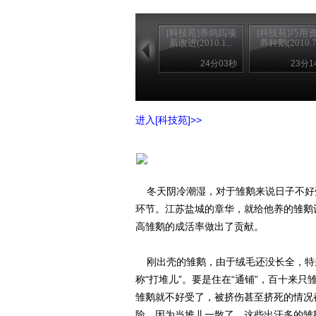
[科技苑]养鸽四项
[科技苑]巧用
新改进(2010.1...
养种鹅(2010.7.
24分03秒
23分1
进入[科技苑]>>
冬天阴冷潮湿，对于雏鹅来说日子不好
环节。江苏盐城的章华，就给他养的雏鹅
高雏鹅的成活率做出了贡献。
刚出壳的雏鹅，由于绒毛还没长全，特
称“打堆儿”。要是住在“通铺”，百十来
雏鹅就不好受了，被挤伤甚至挤死的情况
险。因为当堆儿一散了，这些出汗多的雏