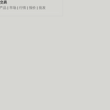
交易
产品
|
市场
|
行情
|
报价
|
批发
人怎么发财
更多
倔老头深山创千万
胡思荣90年代到外地闯
荡，跑运输，做生意，几
十年赚到百万元钱。
养殖创造绿色财富
经]珍稀龟的财富真相(20140903)