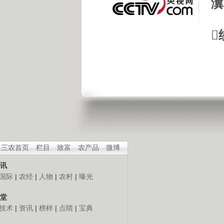
瀵

三农首页
栏目
致富
农产品
微博
讯
国际
|
农经
|
人物
|
农村
|
曝光
堂
技术
|
资讯
|
榜样
|
点睛
|
宝典