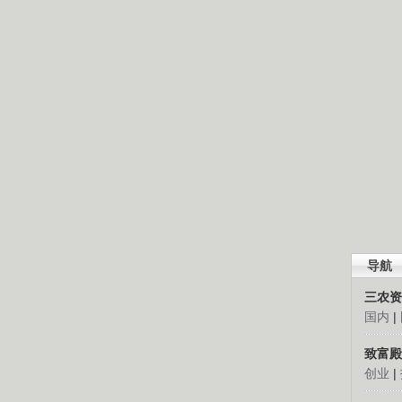
导航
三农资
国内
|
致富殿
创业
|