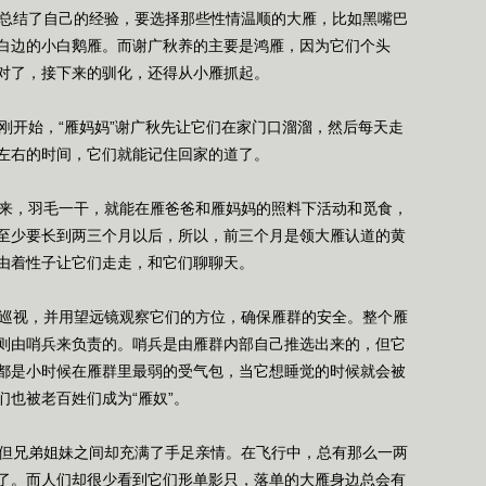
总结了自己的经验，要选择那些性情温顺的大雁，比如黑嘴巴
白边的小白鹅雁。而谢广秋养的主要是鸿雁，因为它们个头
对了，接下来的驯化，还得从小雁抓起。
开始，“雁妈妈”谢广秋先让它们在家门口溜溜，然后每天走
左右的时间，它们就能记住回家的道了。
来，羽毛一干，就能在雁爸爸和雁妈妈的照料下活动和觅食，
至少要长到两三个月以后，所以，前三个月是领大雁认道的黄
由着性子让它们走走，和它们聊聊天。
巡视，并用望远镜观察它们的方位，确保雁群的安全。整个雁
则由哨兵来负责的。哨兵是由雁群内部自己推选出来的，但它
都是小时候在雁群里最弱的受气包，当它想睡觉的时候就会被
也被老百姓们成为“雁奴”。
但兄弟姐妹之间却充满了手足亲情。在飞行中，总有那么一两
了。而人们却很少看到它们形单影只，落单的大雁身边总会有