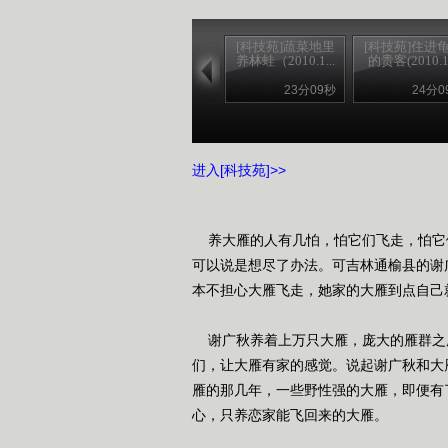
[科技苑]蔬菜地里
[科技苑]住进
养林蛙（2010.1...
的贵客(2010.1.
23分09秒
24分0
进入[科技苑]>>
养大雁的人有几怕，怕它们飞走，怕它
可以说是想尽了办法。可吉林通榆县的谢
本不担心大雁飞走，她家的大雁到点自己
谢广秋养着上万只大雁，庞大的雁群之
们，让大雁有家的感觉。说起谢广秋和大
雁的那几年，一些野性强的大雁，即便有
心，只养恋家能飞回来的大雁。