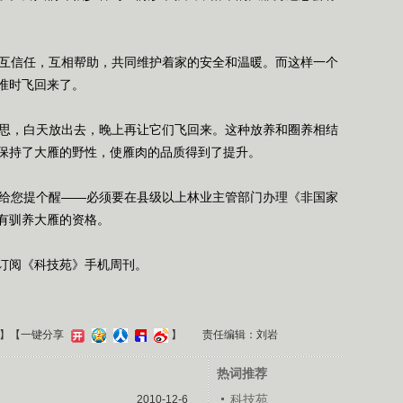
互信任，互相帮助，共同维护着家的安全和温暖。而这样一个
准时飞回来了。
思，白天放出去，晚上再让它们飞回来。这种放养和圈养相结
保持了大雁的野性，使雁肉的品质得到了提升。
给您提个醒——必须要在县级以上林业主管部门办理《非国家
有驯养大雁的资格。
5订阅《科技苑》手机周刊。
】
【一键分享
】
责任编辑：刘岩
热词推荐
）
科技苑
2010-12-6