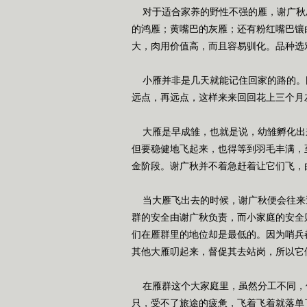
对于适合家养的野性不强的雁，谢广秋
的鸿雁；黄嘴巴的灰雁；还有粉红嘴巴镶
大，肉用价值高，而且容易驯化。品种选
小雁并非是几天就能记住回家的路的。刚
远点，再远点，这样来来回回花上三个月
大雁是早成雏，也就是说，幼雏孵化出
但要稳健地飞起来，也得等到羽毛丰满，
金阶段。谢广秋并不着急赶着让它们飞，
当大雁飞出去的时候，谢广秋便会往来
群的安全由谢广秋负责，而小家庭的安全
们在雁群里的地位却是最低的。因为哨兵
其他大雁叨起来，督促其去站岗，所以它们
在雁群这个大家庭里，虽然分工不同，
只，受不了旅途的疲惫，飞着飞着就落单