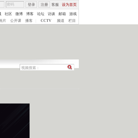
登录
注册
客服
设为首页
城
社区
微博
博客
论坛
访谈
邮箱
游戏
画片
公开课
播客
|
CCTV
频道
栏目