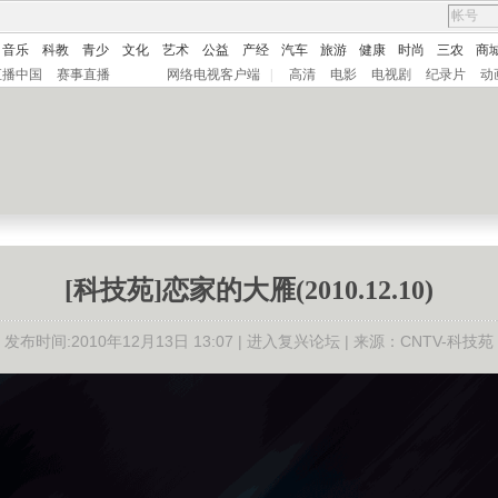
音乐
科教
青少
文化
艺术
公益
产经
汽车
旅游
健康
时尚
三农
商
直播中国
赛事直播
网络电视客户端
|
高清
电影
电视剧
纪录片
动
[科技苑]恋家的大雁(2010.12.10)
发布时间:2010年12月13日 13:07 |
进入复兴论坛
| 来源：CNTV-科技苑