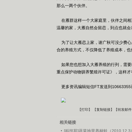
那么一两个伙伴。
在雁群这样一个大家庭里，伙伴之间相
温馨的家，大雁自然会留恋，到点也就会
为了让大雁恋上家，谢广秋可没少费心
合的养殖方式，不仅降低了养殖成本，也
如果您也想加入大雁养殖的行列，需要
重点保护动物驯养繁殖许可证》，这样才
更多资讯编辑短信FT发送到1066335
【
打印
】 【
复制链接
】【
转发邮件
相关链接
[科技苑]蔬菜地里养林蛙（2010.12.3