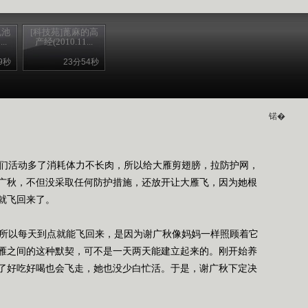
龟池
[科技苑]蓖麻的高
..
产经(2010.11...
9秒
23分54秒
锘�
们活动多了消耗体力不长肉，所以给大雁剪翅膀，拉防护网，
广秋，不但没采取任何防护措施，还放开让大雁飞，因为她根
就飞回来了。
所以每天到点就能飞回来，是因为谢广秋像妈妈一样照顾着它
雁之间的这种默契，可不是一天两天能建立起来的。刚开始养
了好吃好喝也会飞走，她也没少白忙活。于是，谢广秋下定决