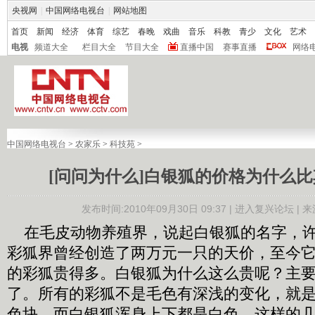
央视网
|
中国网络电视台
|
网站地图
首页
新闻
经济
体育
综艺
春晚
戏曲
音乐
科教
青少
文化
艺术
电视
频道大全
栏目大全
节目大全
直播中国
赛事直播
网络
中国网络电视台
>
农家乐
>
科技苑
>
[问问为什么]白银狐的价格为什么
发布时间:2010年09月30日 09:37 |
进入复兴论坛
| 
在毛皮动物养殖界，说起白银狐的名字，许
彩狐界曾经创造了两万元一只的天价，至今
的彩狐贵得多。白银狐为什么这么贵呢？主
了。所有的彩狐不是毛色有深浅的变化，就
色块，而白银狐浑身上下都是白色，这样的