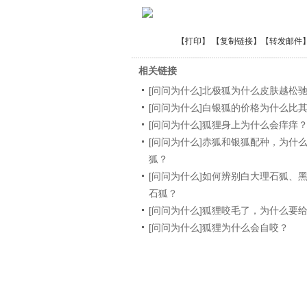
【
打印
】 【
复制链接
】【
转发邮件
相关链接
[问问为什么]北极狐为什么皮肤越松
[问问为什么]白银狐的价格为什么比
[问问为什么]狐狸身上为什么会痒痒
[问问为什么]赤狐和银狐配种，为什
狐？
[问问为什么]如何辨别白大理石狐、
石狐？
[问问为什么]狐狸咬毛了，为什么要
[问问为什么]狐狸为什么会自咬？