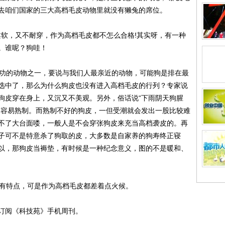
去咱们国家的三大高档毛皮动物里就没有獭兔的席位。
软，又不耐穿，作为高档毛皮都不怎么合格!其实呀，有一种
。谁呢？狗哇！
功的动物之一，要说与我们人最亲近的动物，可能狗是排在最
选中了，那么为什么狗皮也没有进入高档毛皮的行列？专家说
狗皮穿在身上，又沉又不美观。另外，俗话说“下雨阴天狗腥
不容易熟制。而熟制不好的狗皮，一但受潮就会发出一股比较难
不了大台面喽，一般人是不会穿张狗皮来充当高档袭皮的。再
子可不是特意杀了狗取的皮，大多数是自家养的狗寿终正寝
以，那狗皮当褥垫，有时候是一种纪念意义，图的不是暖和、
有特点，可是作为高档毛皮都差着点火候。
5订阅《科技苑》手机周刊。