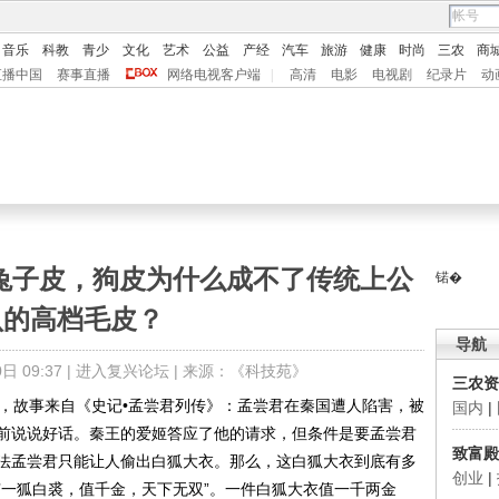
音乐
科教
青少
文化
艺术
公益
产经
汽车
旅游
健康
时尚
三农
商
直播中国
赛事直播
网络电视客户端
|
高清
电影
电视剧
纪录片
动
，兔子皮，狗皮为什么成不了传统上公
锘�
认的高档毛皮？
导航
 09:37 |
进入复兴论坛
| 来源：
《科技苑》
三农资
故事来自《史记•孟尝君列传》：孟尝君在秦国遭人陷害，被
国内
|
前说说好话。秦王的爱姬答应了他的请求，但条件是要孟尝君
致富殿
法孟尝君只能让人偷出白狐大衣。那么，这白狐大衣到底有多
创业
|
有一狐白裘，值千金，天下无双”。一件白狐大衣值一千两金