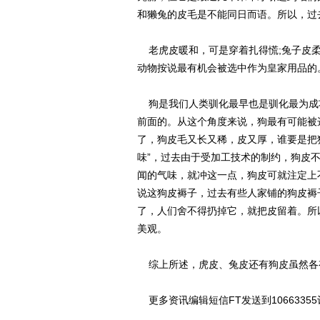
和獭兔的皮毛是不能同日而语。所以，过
老虎皮暖和，可是穿着扎得慌;兔子皮柔
动物按说最有机会被选中作为皇家用品的
狗是我们人类驯化最早也是驯化最为成
前面的。从这个角度来说，狗最有可能被
了，狗皮毛又长又稀，皮又厚，谁要是把
味”，过去由于受加工技术的制约，狗皮
闻的气味，就冲这一点，狗皮可就注定上
说这狗皮褥子，过去有些人家铺的狗皮褥
了，人们舍不得扔掉它，就把皮留着。所
美观。
综上所述，虎皮、兔皮还有狗皮虽然各
更多资讯编辑短信FT发送到1066335