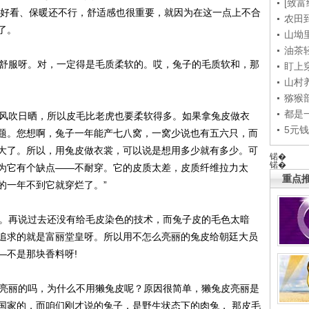
[致富
光好看、保暖还不行，舒适感也很重要，就因为在这一点上不合
农田
了。
山坳
油茶
舒服呀。对，一定得是毛质柔软的。哎，兔子的毛质软和，那
盯上
山村养
猕猴
都是
风吹日晒，所以皮毛比老虎也要柔软得多。如果拿兔皮做衣
5元
题。您想啊，兔子一年能产七八窝，一窝少说也有五六只，而
大了。所以，用兔皮做衣裳，可以说是想用多少就有多少。可
锘�
锘�
为它有个缺点——不耐穿。它的皮质太差，皮质纤维拉力太
重点推
的一年不到它就穿烂了。”
。再说过去还没有给毛皮染色的技术，而兔子皮的毛色太暗
追求的就是富丽堂皇呀。所以用不怎么亮丽的兔皮给朝廷大员
—不是那块香料呀!
亮丽的吗，为什么不用獭兔皮呢？原因很简单，獭兔皮亮丽是
国家的，而咱们刚才说的兔子，是野生状态下的肉兔， 那皮毛