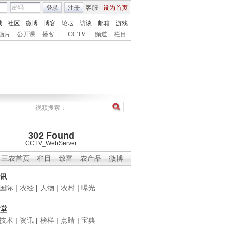
登录
注册
客服
设为首页
城
社区
微博
博客
论坛
访谈
邮箱
游戏
画片
公开课
播客
|
CCTV
频道
栏目
302 Found
CCTV_WebServer
三农首页
栏目
致富
农产品
微博
讯
国际
|
农经
|
人物
|
农村
|
曝光
堂
技术
|
资讯
|
榜样
|
点睛
|
宝典