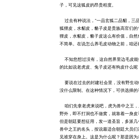
子，可见这狐皮的昂贵程度。
过去有种说法，“一品玄狐二品貂，三品
狐狸皮，水貂皮，貉子皮是贵族高官们的
狸皮，水貂皮，貉子皮这么有价值，自然
不简单。在说怎么养毛皮动物之前，咱还
不知您想过没有，这自然界里边毛皮能
的比如说老虎皮、兔子皮还有狗皮什么呢
要说在过去的封建社会里，没有野生动
没什么限制。在这种情况下，可供选择的
咱们先拿老虎来说吧，虎为兽中之王，
野外，即不打洞也不做窝，就靠着一身皮
但是朝廷要想征用，发一道圣旨，多派几
兽中之王的名头，按说最适合朝廷大员们
见谁穿在身上。这是为什么呢？那是因为