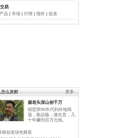
交易
产品
|
市场
|
行情
|
报价
|
批发
人怎么发财
更多
倔老头深山创千万
胡思荣90年代到外地闯
荡，跑运输，做生意，几
十年赚到百万元钱。
养殖创造绿色财富