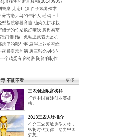
经]珍稀龟的财富真相(20140903)
到餐桌-走进广汉
百子鹅养殖术
里养古老大鸟的年轻人
瑶鸡上山
轻型基质容器育苗
油菜免耕移栽
穿裙子的竹姑娘好赚钱
爬树卖茶
出"招财猫"
兔毛里藏着大玄机
部落里的那些事
悬崖上养殖蜜蜂
一夜暴富惹的祸
唐三彩烧制技艺
钱一个鸡蛋有啥秘密
陶笛的制作
荐 不能不看
更多
三农创业致富榜样
打造中国百姓创业英雄
榜。
2013三农人物推介
推介三农领域典型人物，
弘扬时代旋律，助力中国
梦想。