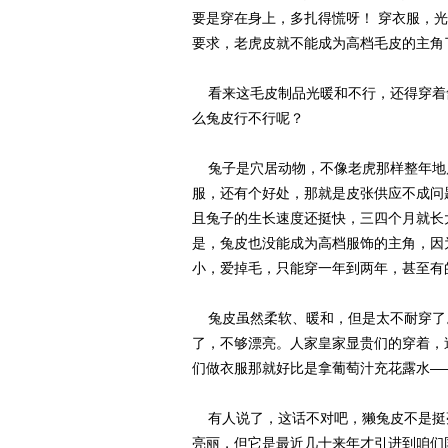
要是穿在身上，多扎得慌呀！ 穿衣服，
要求，老虎皮就不能成为高档毛皮的主角
看来这毛皮制品光暖和不行，还得穿着
么兔皮行不行呢？
兔子是穴居动物，不像老虎那样整年地
服，还有个好处，那就是皮张供应不成问
且兔子的生长速度还挺快，三四个月就长
是，兔皮也没能成为高档服饰的主角，因
小，爱掉毛，只能穿一年到两年，甚至有
兔皮虽然柔软、暖和，但是太不耐穿了
了，不够漂亮。人家皇家显贵们的穿着，
们做衣服那就好比是拿葡萄汁充花露水—
有人说了，这话不对吧，獭兔皮不是挺
亮丽，但它是最近几十来年才引进到咱们