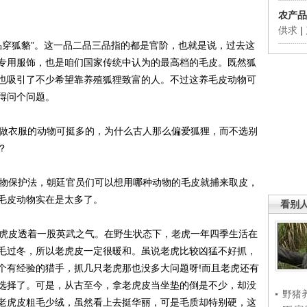
农产品
供求
|
穿狐貉”。这一品二品三品指的都是官阶，也就是说，过去这
专用服饰，也是咱们国家传统中认为的最高档的毛皮。既然狐
也吸引了不少希望靠养殖狐狸致富的人。不过这养毛皮动物可
得问个问题。
做衣服的动物可挺多的，为什么古人那么偏爱狐狸，而不选别
？
物保护法，朝廷官员们可以想用哪种动物的毛皮就捕来取皮，
毛皮动物实在是太多了。
看别
虎皮透着一股英武之气。在野生状态下，老虎一年四季生活在
毛过冬，所以老虎皮一定很暖和。虽说老虎比较凶猛不好抓，
个有经验的猎手，抓几只老虎那也没多大问题呀!而且老虎还有
选择了。可是，从古至今，拿老虎皮当坐垫的倒是不少，却没
野猪
老虎皮粗毛少绒，虽然看上去挺华丽，可是毛质却特别硬，这