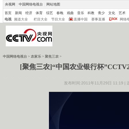
央视网
|
中国网络电视台
|
网站地图
首页
新闻
经济
体育
综艺
春晚
戏曲
音乐
科教
青少
文化
艺术
电视
频道大全
栏目大全
节目大全
直播中国
赛事直播
网络
中国网络电视台
>
农家乐
>
聚焦三农
>
[聚焦三农]“中国农业银行杯”CCTV2
发布时间:2011年11月29日 11:19 |