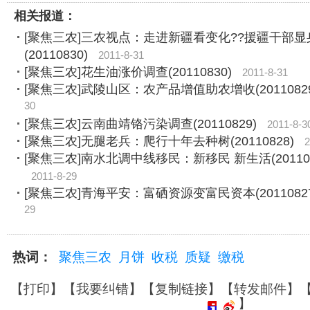
相关报道：
[聚焦三农]三农视点：走进新疆看变化??援疆干部显
(20110830)
2011-8-31
[聚焦三农]花生油涨价调查(20110830)
2011-8-31
[聚焦三农]武陵山区：农产品增值助农增收(20110829
30
[聚焦三农]云南曲靖铬污染调查(20110829)
2011-8-3
[聚焦三农]无腿老兵：爬行十年去种树(20110828)
2
[聚焦三农]南水北调中线移民：新移民 新生活(201108
2011-8-29
[聚焦三农]青海平安：富硒资源变富民资本(20110827
29
热词：
聚焦三农
月饼
收税
质疑
缴税
【
打印
】【
我要纠错
】【
复制链接
】【
转发邮件
】
】