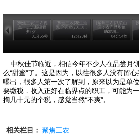
[聚焦三农]三农视
[聚焦三农]花生油
[聚焦三农]武陵山
点：走进新疆看
涨价调查(20110...
区：农产品增值
变化?...
助农增...
01分55秒
12分23秒
04分54秒
中秋佳节临近，相信今年不少人在品尝月饼
么“甜蜜”了。这是因为，以往很多人没有留心
曝出，很多人第一次了解到，原来以为是单位
要缴税，收入正好在临界点的职工，可能为一
掏几十元的个税，感觉当然“不爽”。
相关栏目：
聚焦三农