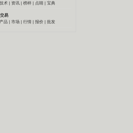
技术
|
资讯
|
榜样
|
点睛
|
宝典
交易
产品
|
市场
|
行情
|
报价
|
批发
人怎么发财
更多
倔老头深山创千万
胡思荣90年代到外地闯
荡，跑运输，做生意，几
十年赚到百万元钱。