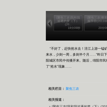
[聚焦三农]我和我
[聚焦三农]整
追逐的梦（下）
频节目(201108.
(20...
18分09秒
20分0
“不好了，赶快抢水去！涪江上游一锰矿
来水，少则一周，多则半个月……”昨日
阳城区市民中传播开来。随后，绵阳市民
了“抢水”现象……
相关栏目：
聚焦三农
相关报道：
[聚焦三农]我和我追逐的梦（下）(2011