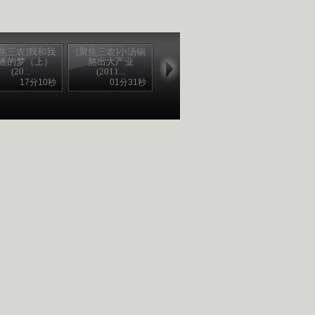
聚焦三农]我和我
[聚焦三农]小汤锅
逐的梦（上）
熬出大产业
(20...
(2011...
17分10秒
01分31秒