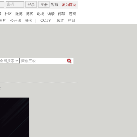
登录
注册
客服
设为首页
城
社区
微博
博客
论坛
访谈
邮箱
游戏
画片
公开课
播客
|
CCTV
频道
栏目
农