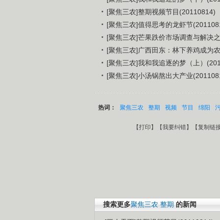
[聚焦三农]整期视频节目(20110814)
[聚焦三农]值得思考的龙虾节(2011081
[聚焦三农]芒果跌价市场调查与解决之道(
[聚焦三农]广西田东：林下养鸡成为农民增
[聚焦三农]我和我追逐的梦（上）(2011
[聚焦三农]小汤锅熬出大产业(2011081
热词：
聚焦三农
整期
视频
节目
绵阳
【
打印
】【
我要纠错
】【
复制链
搜索更多
聚焦三农
整期
的新闻