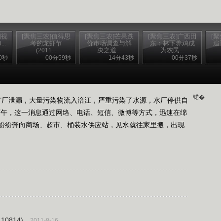
期视
[聚焦三农]值得思
[聚焦三农]芒果跌
[聚焦三农]广西田
[
..
考的龙虾节
价市场调查与解
东：林下养鸡成
追
(2011...
决之道...
为农民...
0秒
00分59秒
14分43秒
00分37秒
锘�
厂泄漏，大量污染物流入涪江，严重污染了水源，水厂停供自
下午，这一消息通过网络、电话、短信、微博等方式，迅速在绵
纷纷奔向商场、超市、桶装水供应站，见水就往家里搬，出现
0814)
2011-8-16