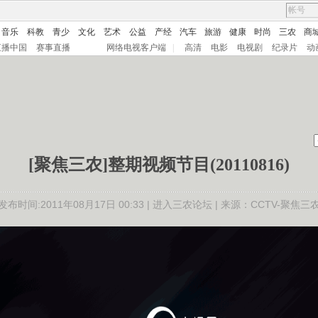
音乐
科教
青少
文化
艺术
公益
产经
汽车
旅游
健康
时尚
三农
商
直播中国
赛事直播
网络电视客户端
|
高清
电影
电视剧
纪录片
动
[聚焦三农]整期视频节目(20110816)
发布时间:2011年08月17日 00:33 |
进入三农论坛
| 来源：CCTV-聚焦三