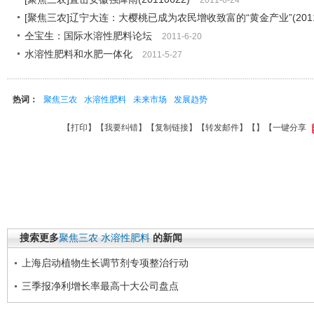
2011-6-24
[聚焦三农]辽宁大连：大樱桃已成为农民增收致富的“黄金产业”(20110
仝宝生：国际水溶性肥料论坛
2011-6-20
水溶性肥料和水肥一体化
2011-5-27
热词：
聚焦三农
水溶性肥料
未来市场
发展趋势
【
打印
】【
我要纠错
】【
复制链接
】【
转发邮件
】【
】
【一键分享
搜索更多
聚焦三农
水溶性肥料
的新闻
上海启动植物生长调节剂专项整治行动
三季报净利增长率最高十大公司盘点