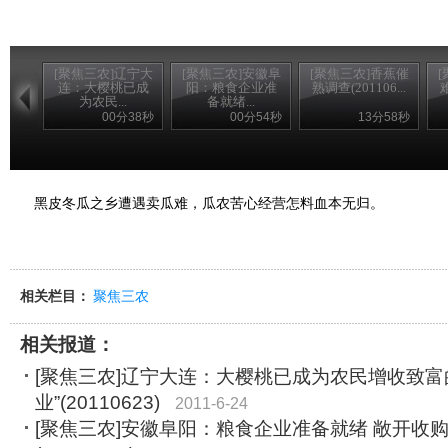
[聚焦三农]辽宁大
[聚焦三农]安徽阜
[聚焦三农]香蕉催
连：大樱桃已成
阳：粮食企业准
熟调查(201106...
难
为农民...
备就绪...
00分38秒
00分54秒
13分58秒
黑皮冬瓜之乡遭遇卖瓜难，瓜农苦心经营怎料血本无归。
相关栏目：
聚焦三农
相关报道：
[聚焦三农]辽宁大连：大樱桃已成为农民增收致富
业”(20110623)
2011-6-24
[聚焦三农]安徽阜阳：粮食企业准备就绪 敞开收